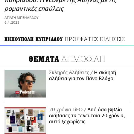
Κυπριάδου: Η «Εδέμ» της Αθήνας με τις
ΑΜΠΑ
ρομαντικές επαύλεις
PRINT
ΑΓΙΑΤΗ ΜΠΕΝΑΡΔΟΥ
6.4.2023
ΠΡΟΣΦΑΤΕΣ ΕΙΔΗΣΕΙΣ
ΚΗΠΟΥΠΟΛΗ ΚΥΠΡΙΑΔΟΥ
ΔΗΜΟΦΙΛΗ
ΘΕΜΑΤΑ
Σκληρές Αλήθειες
H σκληρή
αλήθεια για τον Πάνο Βλάχο
20 χρόνια LiFO
Από όσα βιβλία
διάβασες τα τελευταία 20 χρόνια,
αυτό ξεχωρίζεις