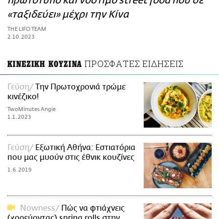
πρωτότυπο και νόστιμο street food που σε
ΑΜΠΑ
«ταξιδεύει» μέχρι την Κίνα
PRINT
THE LIFO TEAM
2.10.2023
ΠΡΟΣΦΑΤΕΣ ΕΙΔΗΣΕΙΣ
ΚΙΝΕΖΙΚΗ ΚΟΥΖΙΝΑ
Γεύση
Την Πρωτοχρονιά τρώμε
κινέζικο!
TwoMinutes Angie
1.1.2023
Γεύση
Εξωτική Αθήνα: Εστιατόρια
που μας μυούν στις έθνικ κουζίνες
1.6.2019
Nowness
Πώς να φτιάχνεις
(χορεύοντας) spring rolls στην