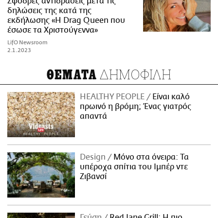
Σφοδρές αντιδράσεις μετά τις
δηλώσεις της κατά της
εκδήλωσης «Η Drag Queen που
έσωσε τα Χριστούγεννα»
LifO Newsroom
2.1.2023
ΔΗΜΟΦΙΛΗ
ΘΕΜΑΤΑ
HEALTHY PEOPLE
Είναι καλό
πρωινό η βρόμη; Ένας γιατρός
απαντά
Design
Μόνο στα όνειρα: Τα
υπέροχα σπίτια του Ιμπέρ ντε
Ζιβανσί
Γεύση
Red Jane Grill: Η πιο