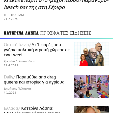
κι έκανε πάρτι στο -μέχρι πέρυσι παράνομο-
ΑΜΠΑ
beach bar της στη Σέριφο
PRINT
THE LIFO TEAM
21.7.2024
ΠΡΟΣΦΑΤΕΣ ΕΙΔΗΣΕΙΣ
ΚΑΤΕΡΙΝΑ ΛΑΣΠΑ
Οπτική Γωνία
5+1 φορές που
γνήσια πολιτική ντροπή χώρεσε σε
ένα tweet
Χριστίνα Γαλανοπούλου
21.4.2023
Daily
Παραμύθια από drag
queens και ιστορίες για αγρίους
Δημήτρης Πολιτάκης
4.1.2023
Ελλάδα
Κατερίνα Λάσπα: