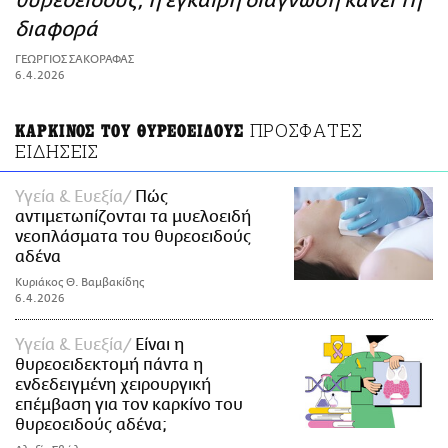
θυρεοειδούς, η έγκαιρη διάγνωση κάνει τη
ΑΜΠΑ
διαφορά
PRINT
ΓΕΩΡΓΙΟΣ ΣΑΚΟΡΑΦΑΣ
6.4.2026
ΠΡΟΣΦΑΤΕΣ
ΚΑΡΚΙΝΟΣ ΤΟΥ ΘΥΡΕΟΕΙΔΟΥΣ
ΕΙΔΗΣΕΙΣ
Υγεία & Ευεξία
Πώς
αντιμετωπίζονται τα μυελοειδή
νεοπλάσματα του θυρεοειδούς
αδένα
Κυριάκος Θ. Βαμβακίδης
6.4.2026
Υγεία & Ευεξία
Είναι η
θυρεοειδεκτομή πάντα η
ενδεδειγμένη χειρουργική
επέμβαση για τον καρκίνο του
θυρεοειδούς αδένα;