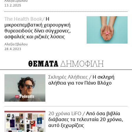
Αλεξία Σβώλου
13.2.2025
The Health Book
Η
μικροεπεμβατική χειρουργική
θυρεοειδούς δίνει σύγχρονες,
ασφαλείς και ριζικές λύσεις
Αλεξία Σβώλου
28.4.2023
ΔΗΜΟΦΙΛΗ
ΘΕΜΑΤΑ
Σκληρές Αλήθειες
H σκληρή
αλήθεια για τον Πάνο Βλάχο
20 χρόνια LiFO
Από όσα βιβλία
διάβασες τα τελευταία 20 χρόνια,
αυτό ξεχωρίζεις