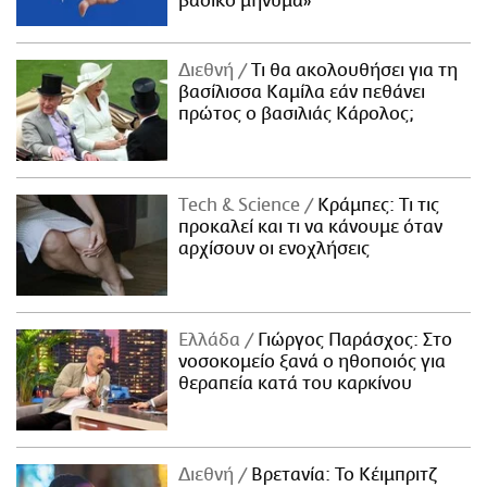
βασικό μήνυμα»
Διεθνή
Τι θα ακολουθήσει για τη
βασίλισσα Καμίλα εάν πεθάνει
πρώτος ο βασιλιάς Κάρολος;
Τech & Science
Κράμπες: Τι τις
προκαλεί και τι να κάνουμε όταν
αρχίσουν οι ενοχλήσεις
Ελλάδα
Γιώργος Παράσχος: Στο
νοσοκομείο ξανά ο ηθοποιός για
θεραπεία κατά του καρκίνου
Διεθνή
Βρετανία: Το Κέιμπριτζ