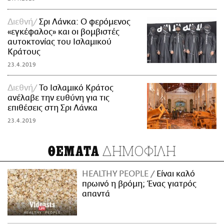
Διεθνή
Σρι Λάνκα: Ο φερόμενος
«εγκέφαλος» και οι βομβιστές
αυτοκτονίας του Ισλαμικού
Κράτους
23.4.2019
Διεθνή
Το Ισλαμικό Κράτος
ανέλαβε την ευθύνη για τις
επιθέσεις στη Σρι Λάνκα
23.4.2019
ΔΗΜΟΦΙΛΗ
ΘΕΜΑΤΑ
HEALTHY PEOPLE
Είναι καλό
πρωινό η βρόμη; Ένας γιατρός
απαντά