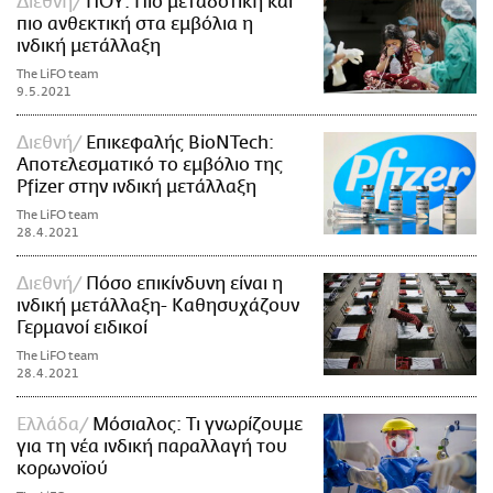
Διεθνή
ΠΟΥ: Πιο μεταδοτική και
πιο ανθεκτική στα εμβόλια η
ινδική μετάλλαξη
The LiFO team
9.5.2021
Διεθνή
Επικεφαλής BioNTech:
Αποτελεσματικό το εμβόλιο της
Pfizer στην ινδική μετάλλαξη
The LiFO team
28.4.2021
Διεθνή
Πόσο επικίνδυνη είναι η
ινδική μετάλλαξη- Καθησυχάζουν
Γερμανοί ειδικοί
The LiFO team
28.4.2021
Ελλάδα
Μόσιαλος: Τι γνωρίζουμε
για τη νέα ινδική παραλλαγή του
κορωνοϊού