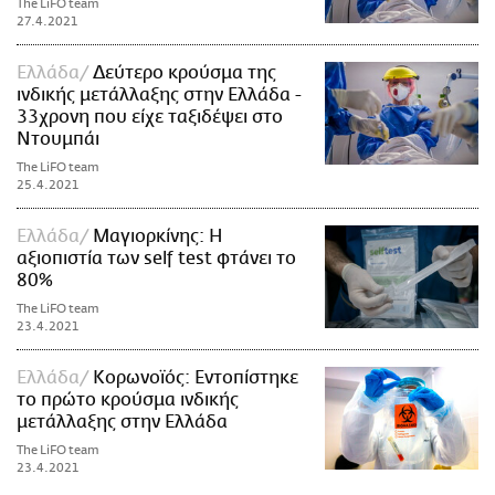
The LiFO team
27.4.2021
Ελλάδα
Δεύτερο κρούσμα της
ινδικής μετάλλαξης στην Ελλάδα -
33χρονη που είχε ταξιδέψει στο
Ντουμπάι
The LiFO team
25.4.2021
Ελλάδα
Μαγιορκίνης: Η
αξιοπιστία των self test φτάνει το
80%
The LiFO team
23.4.2021
Ελλάδα
Κορωνοϊός: Εντοπίστηκε
το πρώτο κρούσμα ινδικής
μετάλλαξης στην Ελλάδα
The LiFO team
23.4.2021