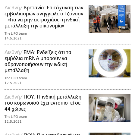
Διεθνή
Βρετανία: Επιτάχυνση των
εμβολιασμών ανήγγειλε ο Τζόνσον
- «Για να μην εκτροχιάσει η ινδική
μετάλλαξη την οικονομία»
The LiFO team
14.5.2021
Διεθνή
ΕΜΑ: Eνδείξεις ότι τα
εμβόλια mRNA μπορούν να
αδρανοποιήσουν την ινδική
μετάλλαξη
The LiFO team
12.5.2021
Διεθνή
ΠΟΥ: Η ινδική μετάλλαξη
του κορωνοϊού έχει εντοπιστεί σε
44 χώρες
The LiFO team
12.5.2021