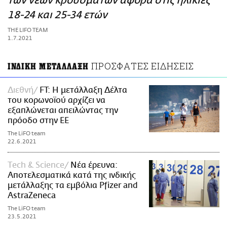
των νέων κρουσμάτων αφορά στις ηλικίες
ΑΜΠΑ
18-24 και 25-34 ετών
PRINT
THE LIFO TEAM
1.7.2021
ΠΡΟΣΦΑΤΕΣ ΕΙΔΗΣΕΙΣ
ΙΝΔΙΚΗ ΜΕΤΑΛΛΑΞΗ
Διεθνή
FT: Η μετάλλαξη Δέλτα
του κορωνοϊού αρχίζει να
εξαπλώνεται απειλώντας την
πρόοδο στην ΕΕ
The LiFO team
22.6.2021
Τech & Science
Νέα έρευνα:
Αποτελεσματικά κατά της ινδικής
μετάλλαξης τα εμβόλια Pfizer and
AstraZeneca
The LiFO team
23.5.2021