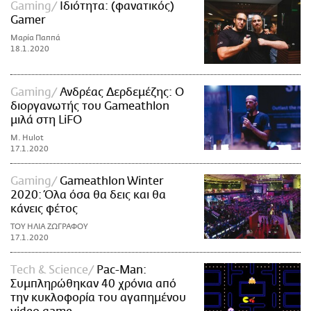
Gaming
Ιδιότητα: (φανατικός)
Gamer
Μαρία Παππά
18.1.2020
Gaming
Ανδρέας Δερδεμέζης: Ο
διοργανωτής του Gameathlon
μιλά στη LiFO
M. Hulot
17.1.2020
Gaming
Gameathlon Winter
2020: Όλα όσα θα δεις και θα
κάνεις φέτος
ΤΟΥ ΗΛΙΑ ΖΩΓΡΑΦΟΥ
17.1.2020
Τech & Science
Pac-Man:
Συμπληρώθηκαν 40 χρόνια από
την κυκλοφορία του αγαπημένου