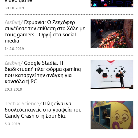
video game
30.10.2019
Διεθνή
Γερμανία: Ο Ζεεχόφερ
συνέδεσε την επίθεση στο Χάλε με
τους gamers - Οργή στα social
media
14.10.2019
Διεθνή
Google Stadia: H
διαδικτυακή πλατφόρμα gaming
που καταργεί την ανάγκη για
κονσόλα ή PC
20.3.2019
Τech & Science
Πώς είναι να
δουλεύει κανείς στα γραφεία του
Candy Crash στη Σουηδία;
5.3.2019