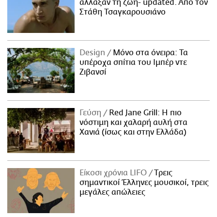
άλλαξαν τη ζωή- updated. Aπό τον
Στάθη Τσαγκαρουσιάνο
Design
Μόνο στα όνειρα: Τα
υπέροχα σπίτια του Ιμπέρ ντε
Ζιβανσί
Γεύση
Red Jane Grill: Η πιο
νόστιμη και χαλαρή αυλή στα
Χανιά (ίσως και στην Ελλάδα)
Είκοσι χρόνια LIFO
Tρεις
σημαντικοί Έλληνες μουσικοί, τρεις
μεγάλες απώλειες