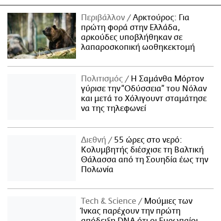
Περιβάλλον
Αρκτούρος: Για
πρώτη φορά στην Ελλάδα,
αρκούδες υποβλήθηκαν σε
λαπαροσκοπική ωοθηκεκτομή
Πολιτισμός
Η Σαμάνθα Μόρτον
γύρισε την “Οδύσσεια” του Νόλαν
και μετά το Χόλιγουντ σταμάτησε
να της τηλεφωνεί
Διεθνή
55 ώρες στο νερό:
Κολυμβητής διέσχισε τη Βαλτική
Θάλασσα από τη Σουηδία έως την
Πολωνία
Τech & Science
Μούμιες των
Ίνκας παρέχουν την πρώτη
απόδειξη DNA ότι οι Ευρωπαίοι