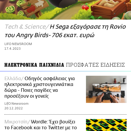
ΑΜΠΑ
PRINT
Τech & Science
Η Sega εξαγόρασε τη Rovio
του Angry Birds- 706 εκατ. ευρώ
LIFO NEWSROOM
17.4.2023
ΠΡΟΣΦΑΤΕΣ ΕΙΔΗΣΕΙΣ
ΗΛΕΚΤΡΟΝΙΚΑ ΠΑΙΧΝΙΔΙΑ
Ελλάδα
Οδηγός ασφάλειας για
ηλεκτρονικά χριστουγεννιάτικα
δώρα - Ποιες παγίδες να
προσέξουν οι γονείς
LifO Newsroom
20.12.2022
Μικροτσίπ
Wordle: Έχει βουίξει
το Facebook και το Twitter με το