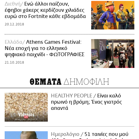
Διεθνή
Ενώ άλλοι παίζουν,
έφηβοι χάκερς κερδίζουν χιλιάδες
ευρώ στο Fortnite κάθε εβδομάδα
20.12.2018
Ελλάδα
Athens Games Festival:
Νέα εποχή για το ελληνικό
ψηφιακό παιχνίδι - ΦΩΤΟΓΡΑΦΙΕΣ
21.10.2018
ΔΗΜΟΦΙΛΗ
ΘΕΜΑΤΑ
HEALTHY PEOPLE
Είναι καλό
πρωινό η βρόμη; Ένας γιατρός
απαντά
Ημερολόγιο
51 ταινίες που μού