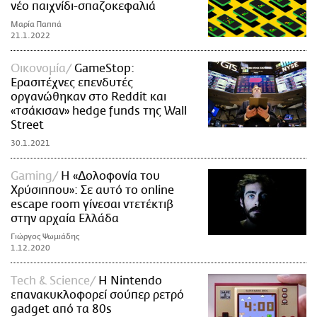
νέο παιχνίδι-σπαζοκεφαλιά
Μαρία Παππά
21.1.2022
Οικονομία
GameStop:
Ερασιτέχνες επενδυτές
οργανώθηκαν στο Reddit και
«τσάκισαν» hedge funds της Wall
Street
30.1.2021
Gaming
Η «Δολοφονία του
Χρύσιππου»: Σε αυτό το online
escape room γίνεσαι ντετέκτιβ
στην αρχαία Ελλάδα
Γιώργος Ψωμιάδης
1.12.2020
Τech & Science
H Nintendo
επανακυκλοφορεί σούπερ ρετρό
gadget από τα 80s