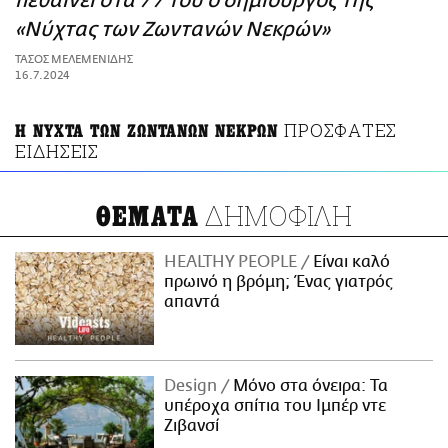
πεθαίνει στα 77 του ο δημιουργός της
ΑΜΠΑ
«Νύχτας των Ζωντανών Νεκρών»
PRINT
ΤΑΣΟΣ ΜΕΛΕΜΕΝΙΔΗΣ
16.7.2024
ΠΡΟΣΦΑΤΕΣ
Η ΝΥΧΤΑ ΤΩΝ ΖΩΝΤΑΝΩΝ ΝΕΚΡΩΝ
ΕΙΔΗΣΕΙΣ
ΔΗΜΟΦΙΛΗ
ΘΕΜΑΤΑ
HEALTHY PEOPLE
Είναι καλό
πρωινό η βρόμη; Ένας γιατρός
απαντά
Design
Μόνο στα όνειρα: Τα
υπέροχα σπίτια του Ιμπέρ ντε
Ζιβανσί