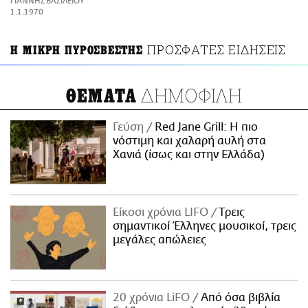
ΓΙΑΝΝΗΣ ΒΑΣΙΛΕΙΟΥ
ΑΜΠΑ
1.1.1970
PRINT
ΠΡΟΣΦΑΤΕΣ ΕΙΔΗΣΕΙΣ
Η ΜΙΚΡΗ ΠΥΡΟΣΒΕΣΤΗΣ
ΔΗΜΟΦΙΛΗ
ΘΕΜΑΤΑ
Γεύση
Red Jane Grill: Η πιο
νόστιμη και χαλαρή αυλή στα
Χανιά (ίσως και στην Ελλάδα)
Είκοσι χρόνια LIFO
Tρεις
σημαντικοί Έλληνες μουσικοί, τρεις
μεγάλες απώλειες
20 χρόνια LiFO
Από όσα βιβλία