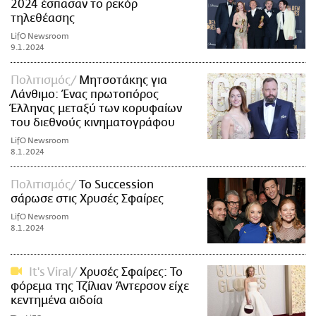
2024 έσπασαν το ρεκόρ
τηλεθέασης
LifO Newsroom
9.1.2024
Πολιτισμός
Μητσοτάκης για
Λάνθιμο: Ένας πρωτοπόρος
Έλληνας μεταξύ των κορυφαίων
του διεθνούς κινηματογράφου
LifO Newsroom
8.1.2024
Πολιτισμός
Το Succession
σάρωσε στις Χρυσές Σφαίρες
LifO Newsroom
8.1.2024
It's Viral
Χρυσές Σφαίρες: Το
φόρεμα της Τζίλιαν Άντερσον είχε
κεντημένα αιδοία