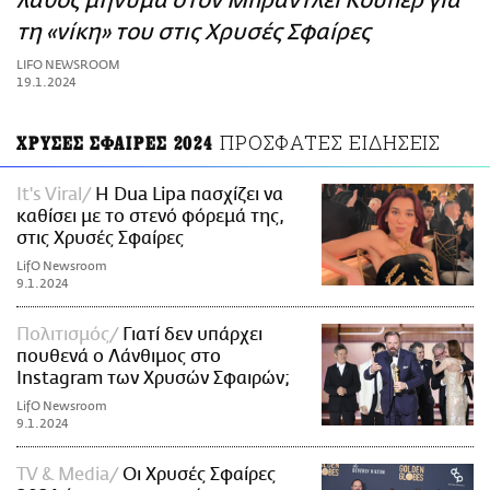
λάθος μήνυμα στον Μπράντλεϊ Κούπερ για
ΑΜΠΑ
τη «νίκη» του στις Χρυσές Σφαίρες
PRINT
LIFO NEWSROOM
19.1.2024
ΠΡΟΣΦΑΤΕΣ ΕΙΔΗΣΕΙΣ
ΧΡΥΣΕΣ ΣΦΑΙΡΕΣ 2024
It's Viral
Η Dua Lipa πασχίζει να
καθίσει με το στενό φόρεμά της,
στις Χρυσές Σφαίρες
LifO Newsroom
9.1.2024
Πολιτισμός
Γιατί δεν υπάρχει
πουθενά ο Λάνθιμος στο
Instagram των Χρυσών Σφαιρών;
LifO Newsroom
9.1.2024
TV & Media
Οι Χρυσές Σφαίρες