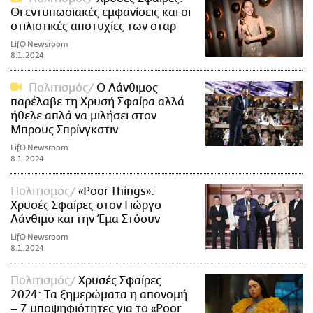
Οι εντυπωσιακές εμφανίσεις και οι
στιλιστικές αποτυχίες των σταρ
LifO Newsroom
8.1.2024
Πολιτισμός
Ο Λάνθιμος
παρέλαβε τη Χρυσή Σφαίρα αλλά
ήθελε απλά να μιλήσει στον
Μπρους Σπρίνγκστιν
LifO Newsroom
8.1.2024
Πολιτισμός
«Poor Things»:
Χρυσές Σφαίρες στον Γιώργο
Λάνθιμο και την Έμα Στόουν
LifO Newsroom
8.1.2024
Πολιτισμός
Χρυσές Σφαίρες
2024: Tα ξημερώματα η απονομή
– 7 υποψηφιότητες για το «Poor