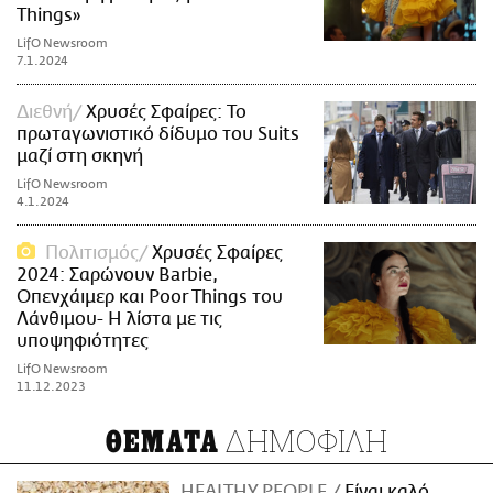
Things»
LifO Newsroom
7.1.2024
Διεθνή
Χρυσές Σφαίρες: Το
πρωταγωνιστικό δίδυμο του Suits
μαζί στη σκηνή
LifO Newsroom
4.1.2024
Πολιτισμός
Χρυσές Σφαίρες
2024: Σαρώνουν Barbie,
Οπενχάιμερ και Poor Things του
Λάνθιμου- Η λίστα με τις
υποψηφιότητες
LifO Newsroom
11.12.2023
ΔΗΜΟΦΙΛΗ
ΘΕΜΑΤΑ
HEALTHY PEOPLE
Είναι καλό