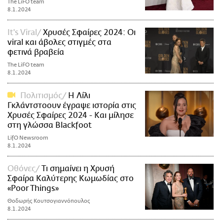
The LiFO team
8.1.2024
It's Viral
Χρυσές Σφαίρες 2024: Οι
viral και άβολες στιγμές στα
φετινά βραβεία
The LiFO team
8.1.2024
Πολιτισμός
Η Λίλι
Γκλάντστοουν έγραψε ιστορία στις
Χρυσές Σφαίρες 2024 - Και μίλησε
στη γλώσσα Blackfoot
LifO Newsroom
8.1.2024
Οθόνες
Τι σημαίνει η Χρυσή
Σφαίρα Καλύτερης Κωμωδίας στο
«Poor Things»
Θοδωρής Κουτσογιαννόπουλος
8.1.2024