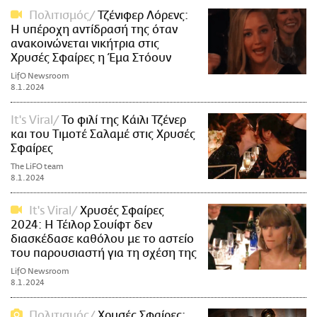
Πολιτισμός
Τζένιφερ Λόρενς:
Η υπέροχη αντίδρασή της όταν
ανακοινώνεται νικήτρια στις
Χρυσές Σφαίρες η Έμα Στόουν
LifO Newsroom
8.1.2024
It's Viral
Το φιλί της Κάιλι Τζένερ
και του Τιμοτέ Σαλαμέ στις Χρυσές
Σφαίρες
The LiFO team
8.1.2024
It's Viral
Χρυσές Σφαίρες
2024: Η Τέιλορ Σουίφτ δεν
διασκέδασε καθόλου με το αστείο
του παρουσιαστή για τη σχέση της
LifO Newsroom
8.1.2024
Πολιτισμός
Χρυσές Σφαίρες: