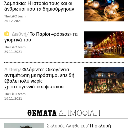
λαμπάκια: Η ιστορία τους και οι
άνθρωποι που τα δημιούργησαν
The LiFO team
24.12.2021
Διεθνή
Το Παρίσι «φόρεσε» τα
γιορτινά του
The LiFO team
29.11.2021
Διεθνή
Φλόριντα: Οικογένεια
αντιμέτωπη με πρόστιμο, επειδή
έβαλε πολύ νωρίς
χριστουγεννιάτικα φωτάκια
The LiFO team
19.11.2021
ΔΗΜΟΦΙΛΗ
ΘΕΜΑΤΑ
Σκληρές Αλήθειες
H σκληρή