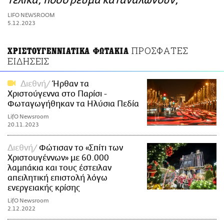
τελικά, πόσο ρεύμα καταναλώνουν;
ΑΜΠΑ
LIFO NEWSROOM
PRINT
5.12.2023
ΠΡΟΣΦΑΤΕΣ
ΧΡΙΣΤΟΥΓΕΝΝΙΑΤΙΚΑ ΦΩΤΑΚΙΑ
ΕΙΔΗΣΕΙΣ
Διεθνή
Ήρθαν τα
Χριστούγεννα στο Παρίσι -
Φωταγωγήθηκαν τα Ηλύσια Πεδία
LifO Newsroom
20.11.2023
Διεθνή
Φώτισαν το «Σπίτι των
Χριστουγέννων» με 60.000
λαμπάκια και τους έστειλαν
απειλητική επιστολή λόγω
ενεργειακής κρίσης
LifO Newsroom
2.12.2022