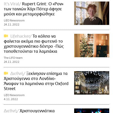
It's Viral
Rupert Grint: Ο «Ρον»
των ταινιών Χάρι Πότερ άφησε
μούσι και μεταμορφώθηκε
LifO Newsroom
24.11.2022
Lifehacker
Το κόλπο να
φαίνεται ακόμα πιο φωτεινό το
χριστουγεννιάτικο δέντρο -Πώς
τοποθετούνται τα λαμπάκια
The LiFO team
24.11.2022
Διεθνή
Ξεκίνησαν επίσημα τα
Χριστούγεννα στο Λονδίνο-
Άναψαν τα λαμπιόνια στην Oxford
Street
LifO Newsroom
4.11.2022
Διεθνή
Χριστουγεννιάτικα