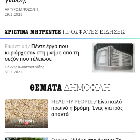
γνώση;
ΑΜΠΑ
ΑΡΓΥΡΩ ΜΠΟΖΩΝΗ
PRINT
29.3.2025
ΠΡΟΣΦΑΤΕΣ ΕΙΔΗΣΕΙΣ
ΧΡΙΣΤΙΝΑ ΜΗΤΡΕΝΤΣΕ
Εικαστικά
Πέντε έργα που
κυριάρχησαν στη μνήμη από τη
σεζόν που τέλειωσε
Γιάννης Κωνσταντινίδης
31.5.2022
ΔΗΜΟΦΙΛΗ
ΘΕΜΑΤΑ
HEALTHY PEOPLE
Είναι καλό
πρωινό η βρόμη; Ένας γιατρός
απαντά