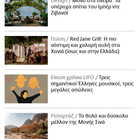
Design
Μόνο στα όνειρα: Τα
υπέροχα σπίτια του Ιμπέρ ντε
Ζιβανσί
Γεύση
Red Jane Grill: Η πιο
νόστιμη και χαλαρή αυλή στα
Χανιά (ίσως και στην Ελλάδα)
Είκοσι χρόνια LIFO
Tρεις
σημαντικοί Έλληνες μουσικοί, τρεις
μεγάλες απώλειες
Ρεπορτάζ
Το θολό και δύσκολο
μέλλον της Μονής Σινά