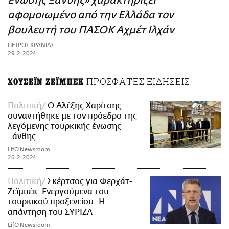
Ένωσης Ξάνθης» χαρακτηρίζει
ΑΜΠΑ
αφομοιωμένο από την Ελλάδα τον
PRINT
βουλευτή του ΠΑΣΟΚ Αχμέτ Ιλχάν
ΠΕΤΡΟΣ ΚΡΑΝΙΑΣ
29.2.2024
ΠΡΟΣΦΑΤΕΣ ΕΙΔΗΣΕΙΣ
ΧΟΥΣΕΪΝ ΖΕΪΜΠΕΚ
Πολιτική
Ο Αλέξης Χαρίτσης
συναντήθηκε με τον πρόεδρο της
λεγόμενης τουρκικής ένωσης
Ξάνθης
LifO Newsroom
26.2.2024
Πολιτική
Σκέρτσος για Φερχάτ-
Ζεϊμπέκ: Ενεργούμενα του
τουρκικού προξενείου- Η
απάντηση του ΣΥΡΙΖΑ
LifO Newsroom