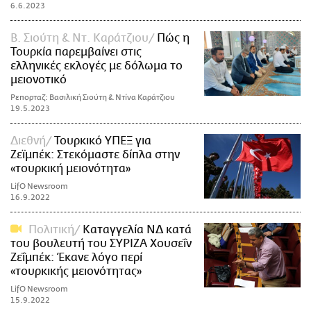
6.6.2023
Β. Σιούτη & Ντ. Καράτζιου
Πώς η
Τουρκία παρεμβαίνει στις
ελληνικές εκλογές με δόλωμα το
μειονοτικό
Ρεπορταζ: Βασιλική Σιούτη & Ντίνα Καράτζιου
19.5.2023
Διεθνή
Τουρκικό ΥΠΕΞ για
Ζεϊμπέκ: Στεκόμαστε δίπλα στην
«τουρκική μειονότητα»
LifO Newsroom
16.9.2022
Πολιτική
Καταγγελία ΝΔ κατά
του βουλευτή του ΣΥΡΙΖΑ Χουσεΐν
Ζεΐμπέκ: Έκανε λόγο περί
«τουρκικής μειονότητας»
LifO Newsroom
15.9.2022