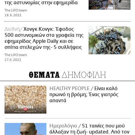
της αστυνομίας στην εφημερίδα
The LiFO team
18.6.2021
Διεθνή
Χονγκ Κονγκ: Έφοδος
500 αστυνομικών στα γραφεία της
εφημερίδας Apple Daily και σε
σπίτια στελεχών της- 5 συλλήψεις
The LiFO team
17.6.2021
ΔΗΜΟΦΙΛΗ
ΘΕΜΑΤΑ
HEALTHY PEOPLE
Είναι καλό
πρωινό η βρόμη; Ένας γιατρός
απαντά
Ημερολόγιο
51 ταινίες που μού
άλλαξαν τη ζωή- updated. Aπό τον