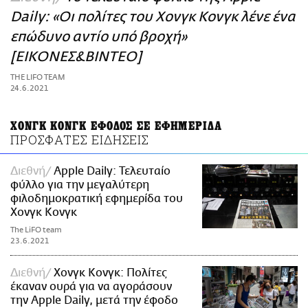
ΑΜΠΑ
Daily: «Οι πολίτες του Χονγκ Κονγκ λένε ένα
PRINT
επώδυνο αντίο υπό βροχή»
[ΕΙΚΟΝΕΣ&ΒΙΝΤΕΟ]
THE LIFO TEAM
24.6.2021
ΧΟΝΓΚ ΚΟΝΓΚ ΕΦΟΔΟΣ ΣΕ ΕΦΗΜΕΡΙΔΑ
ΠΡΟΣΦΑΤΕΣ ΕΙΔΗΣΕΙΣ
Διεθνή
Apple Daily: Τελευταίο
φύλλο για την μεγαλύτερη
φιλοδημοκρατική εφημερίδα του
Χονγκ Κονγκ
The LiFO team
23.6.2021
Διεθνή
Χονγκ Κονγκ: Πολίτες
έκαναν ουρά για να αγοράσουν
την Apple Daily, μετά την έφοδο