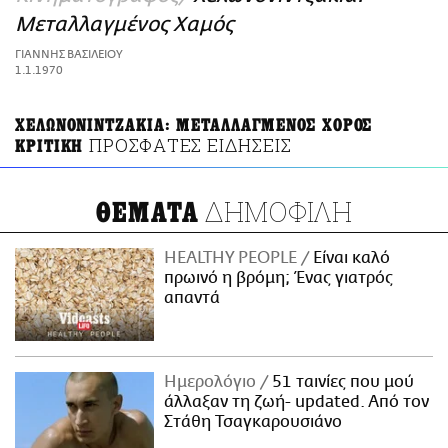
ΑΜΠΑ
Μεταλλαγμένος Χαμός
PRINT
ΓΙΑΝΝΗΣ ΒΑΣΙΛΕΙΟΥ
1.1.1970
ΧΕΛΩΝΟΝΙΝΤΖΑΚΙΑ: ΜΕΤΑΛΛΑΓΜΕΝΟΣ ΧΟΡΟΣ
ΠΡΟΣΦΑΤΕΣ ΕΙΔΗΣΕΙΣ
ΚΡΙΤΙΚΗ
ΔΗΜΟΦΙΛΗ
ΘΕΜΑΤΑ
HEALTHY PEOPLE
Είναι καλό
πρωινό η βρόμη; Ένας γιατρός
απαντά
Ημερολόγιο
51 ταινίες που μού
άλλαξαν τη ζωή- updated. Aπό τον
Στάθη Τσαγκαρουσιάνο