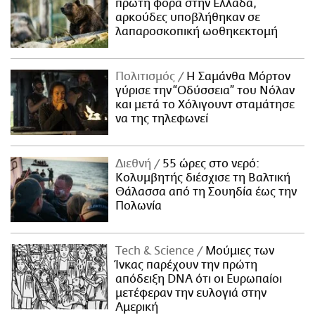
πρώτη φορά στην Ελλάδα,
αρκούδες υποβλήθηκαν σε
λαπαροσκοπική ωοθηκεκτομή
Πολιτισμός
Η Σαμάνθα Μόρτον
γύρισε την “Οδύσσεια” του Νόλαν
και μετά το Χόλιγουντ σταμάτησε
να της τηλεφωνεί
Διεθνή
55 ώρες στο νερό:
Κολυμβητής διέσχισε τη Βαλτική
Θάλασσα από τη Σουηδία έως την
Πολωνία
Τech & Science
Μούμιες των
Ίνκας παρέχουν την πρώτη
απόδειξη DNA ότι οι Ευρωπαίοι
μετέφεραν την ευλογιά στην
Αμερική