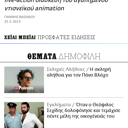
live-action διασκευή του αγαπημένου
ΑΜΠΑ
ντισνεϊκού animation
PRINT
ΓΙΑΝΝΗΣ ΒΑΣΙΛΕΙΟΥ
25.5.2023
ΠΡΟΣΦΑΤΕΣ ΕΙΔΗΣΕΙΣ
ΧΕΪΛΙ ΜΠΕΪΛΙ
ΔΗΜΟΦΙΛΗ
ΘΕΜΑΤΑ
Σκληρές Αλήθειες
H σκληρή
αλήθεια για τον Πάνο Βλάχο
Εγκλήματα
Όταν ο Θεόφιλος
Σεχίδης δολοφόνησε και τεμάχισε
πέντε μέλη της οικογένειάς του