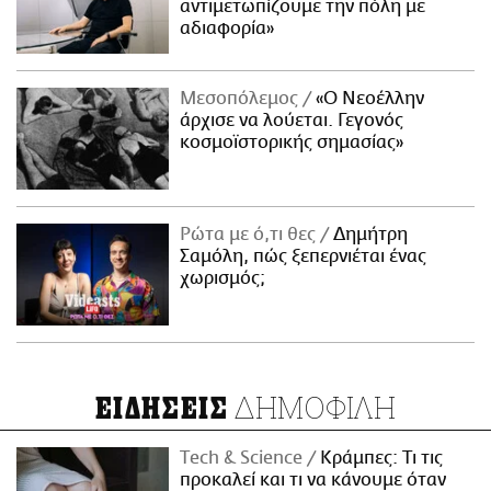
αντιμετωπίζουμε την πόλη με
αδιαφορία»
Μεσοπόλεμος
«Ο Νεοέλλην
άρχισε να λούεται. Γεγονός
κοσμοϊστορικής σημασίας»
Ρώτα με ό,τι θες
Δημήτρη
Σαμόλη, πώς ξεπερνιέται ένας
χωρισμός;
ΔΗΜΟΦΙΛΗ
ΕΙΔΗΣΕΙΣ
Τech & Science
Κράμπες: Τι τις
προκαλεί και τι να κάνουμε όταν