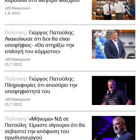
Χαρδαλιά στο Μέγαρο Μαξίμου
LifO Newsroom
1.8.2023
Πολιτική
Γιώργος Πατούλης:
Ανακοίνωσε ότι δεν θα είναι
υποψήφιος- «Θα στηρίξω την
επιλογή του κόμματος»
LifO Newsroom
31.7.2023
Πολιτική
Γιώργος Πατούλης:
Πληροφορίες ότι αποσύρει την
υποψηφιότητά του
LifO Newsroom
31.7.2023
Πολιτική
«Μήνυμα» ΝΔ σε
Πατούλη: Είμαστε σίγουροι ότι θα
σεβαστεί την απόφαση του
πρωθυπουργού