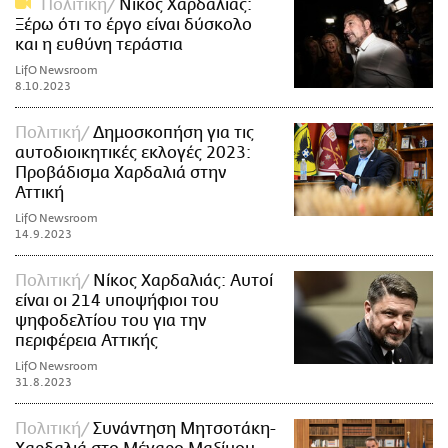
Πολιτική
Νίκος Χαρδαλιάς:
Ξέρω ότι το έργο είναι δύσκολο
και η ευθύνη τεράστια
LifO Newsroom
8.10.2023
Πολιτική
Δημοσκοπήση για τις
αυτοδιοικητικές εκλογές 2023:
Προβάδισμα Χαρδαλιά στην
Αττική
LifO Newsroom
14.9.2023
Πολιτική
Νίκος Χαρδαλιάς: Αυτοί
είναι οι 214 υποψήφιοι του
ψηφοδελτίου του για την
περιφέρεια Αττικής
LifO Newsroom
31.8.2023
Πολιτική
Συνάντηση Μητσοτάκη-