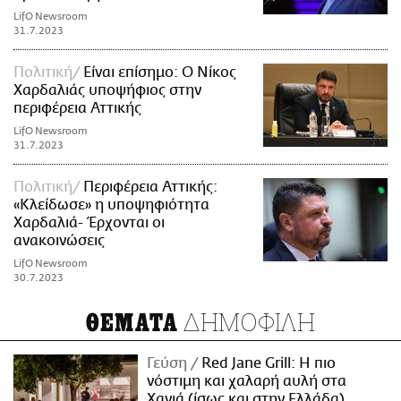
LifO Newsroom
31.7.2023
Πολιτική
Είναι επίσημο: Ο Νίκος
Χαρδαλιάς υποψήφιος στην
περιφέρεια Αττικής
LifO Newsroom
31.7.2023
Πολιτική
Περιφέρεια Αττικής:
«Κλείδωσε» η υποψηφιότητα
Χαρδαλιά- Έρχονται οι
ανακοινώσεις
LifO Newsroom
30.7.2023
ΔΗΜΟΦΙΛΗ
ΘΕΜΑΤΑ
Γεύση
Red Jane Grill: Η πιο
νόστιμη και χαλαρή αυλή στα
Χανιά (ίσως και στην Ελλάδα)