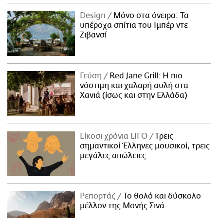
Design
Μόνο στα όνειρα: Τα
υπέροχα σπίτια του Ιμπέρ ντε
Ζιβανσί
Γεύση
Red Jane Grill: Η πιο
νόστιμη και χαλαρή αυλή στα
Χανιά (ίσως και στην Ελλάδα)
Είκοσι χρόνια LIFO
Tρεις
σημαντικοί Έλληνες μουσικοί, τρεις
μεγάλες απώλειες
Ρεπορτάζ
Το θολό και δύσκολο
μέλλον της Μονής Σινά