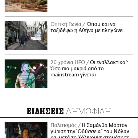
Οπτική Γωνία
Όπου και να
ταξιδέψω η Αθήνα με πληγώνει
20 χρόνια LiFO
Οι εναλλακτικοί:
Όσο πιο μακριά από το
mainstream γίνεται
ΔΗΜΟΦΙΛΗ
ΕΙΔΗΣΕΙΣ
Πολιτισμός
Η Σαμάνθα Μόρτον
γύρισε την “Οδύσσεια” του Νόλαν
και μετά το Χόλιγουντ σταμάτησε