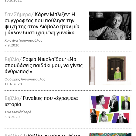
15.5.2022
Σαν Σήμερα
Κάρεν Μπλίξεν: Η
συγγραφέας που πούλησε την
ψυχή της στον Διάβολο ήταν μία
μάλλον δυστυχισμένη γυναίκα
Χριστίνα Γαλανοπούλου
7.9.2020
Βιβλίο
Σοφία Νικολαΐδου: «Να
σπουδάσεις παιδάκι μου, να γίνεις
άνθρωπος!»
Θοδωρής Αντωνόπουλος
11.6.2020
Βιβλίο
Γυναίκες που «έγραψαν»
ιστορία
Τίνα Μανδηλαρά
6.3.2020
Βιβλίο
Τι βιβλίο να πάρετε φέτος