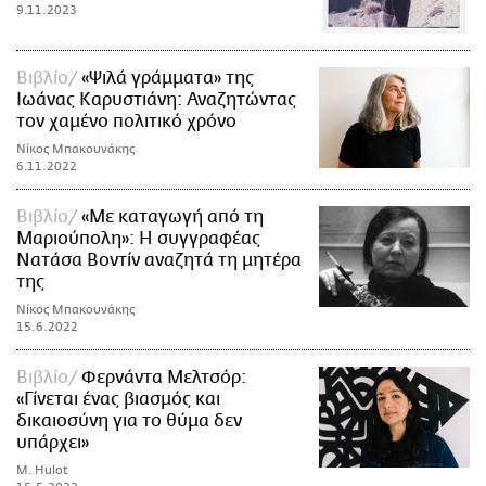
9.11.2023
Βιβλίο
«Ψιλά γράμματα» της
Ιωάνας Καρυστιάνη: Αναζητώντας
τον χαμένο πολιτικό χρόνο
Νίκος Μπακουνάκης
6.11.2022
Βιβλίο
«Με καταγωγή από τη
Μαριούπολη»: Η συγγραφέας
Νατάσα Βοντίν αναζητά τη μητέρα
της
Νίκος Μπακουνάκης
15.6.2022
Βιβλίο
Φερνάντα Μελτσόρ:
«Γίνεται ένας βιασμός και
δικαιοσύνη για το θύμα δεν
υπάρχει»
M. Hulot