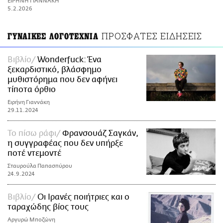
ΕΙΡΗΝΗ ΓΙΑΝΝΑΚΗ
ΑΜΠΑ
5.2.2026
PRINT
ΠΡΟΣΦΑΤΕΣ ΕΙΔΗΣΕΙΣ
ΓΥΝΑΙΚΕΣ ΛΟΓΟΤΕΧΝΙΑ
Βιβλίο
Wonderfuck: Ένα
ξεκαρδιστικό, βλάσφημο
μυθιστόρημα που δεν αφήνει
τίποτα όρθιο
Ειρήνη Γιαννάκη
29.11.2024
Το πίσω ράφι
Φρανσουάζ Σαγκάν,
η συγγραφέας που δεν υπήρξε
ποτέ ντεμοντέ
Σταυρούλα Παπασπύρου
24.9.2024
Βιβλίο
Οι Ιρανές ποιήτριες και ο
ταραχώδης βίος τους
Αργυρώ Μποζώνη