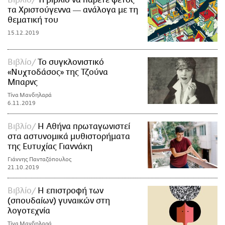
τα Χριστούγεννα ― ανάλογα με τη
θεματική του
15.12.2019
Βιβλίο
Το συγκλονιστικό
«Νυχτοδάσος» της Τζούνα
Μπαρνς
Τίνα Μανδηλαρά
6.11.2019
Βιβλίο
Η Αθήνα πρωταγωνιστεί
στα αστυνομικά μυθιστορήματα
της Ευτυχίας Γιαννάκη
Γιάννης Πανταζόπουλος
21.10.2019
Βιβλίο
Η επιστροφή των
(σπουδαίων) γυναικών στη
λογοτεχνία
Τίνα Μανδηλαρά