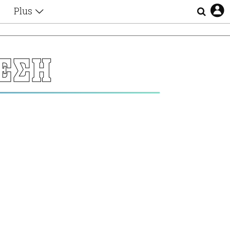
Plus
Θέματα
Συνεντεύξεις
Videos
ΕΣΗ
τα
Αφιερώματα
Ζώδια
Εξομολογήσεις
Blogs
η
Οι Αθηναίοι
Απώλειες
Lgbtqi+
Επιλογές