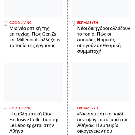
GOOD LIVING
ΕΚΠΑΙΔΕΥΣΗ
Μια νέα οπτική της
Νέοι δικηγόροι αλλάζουν
επιτυχίας: Πώς Gen Zs
το τοπίο: Πώς οι
και Millennials αλλάζουν
σπουδές Νομικής
το τοπίο της εργασίας
οδηγούν σε θεσμική
συμμετοχή
GOOD LIVING
ΕΚΠΑΙΔΕΥΣΗ
Η εμβληματική City
«Νιώσαμε ότι το παιδί
Exclusive Collection της
δεν έφυγε ποτέ από την
Le Labo έρχεται στην
Αθήνα»: Η εμπειρία
Αθήνα
οικογενειών που