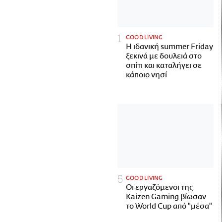
GOOD LIVING
Η ιδανική summer Friday
ξεκινά με δουλειά στο
σπίτι και καταλήγει σε
κάποιο νησί
GOOD LIVING
Οι εργαζόμενοι της
Kaizen Gaming βίωσαν
το World Cup από "μέσα"