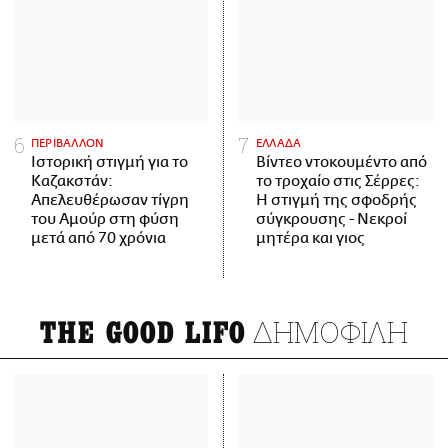
ΠΕΡΙΒΑΛΛΟΝ
ΕΛΛΑΔΑ
Ιστορική στιγμή για το
Βίντεο ντοκουμέντο από
Καζακστάν:
το τροχαίο στις Σέρρες:
Απελευθέρωσαν τίγρη
Η στιγμή της σφοδρής
του Αμούρ στη φύση
σύγκρουσης - Νεκροί
μετά από 70 χρόνια
μητέρα και γιος
ΔΗΜΟΦΙΛΗ
THE GOOD LIFO