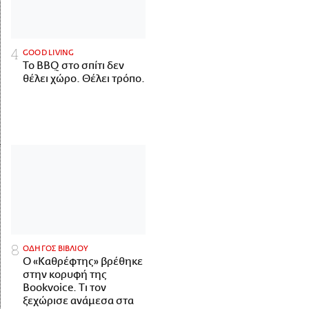
GOOD LIVING
Το BBQ στο σπίτι δεν
θέλει χώρο. Θέλει τρόπο.
ΟΔΗΓΟΣ ΒΙΒΛΙΟΥ
Ο «Καθρέφτης» βρέθηκε
στην κορυφή της
Bookvoice. Τι τον
ξεχώρισε ανάμεσα στα