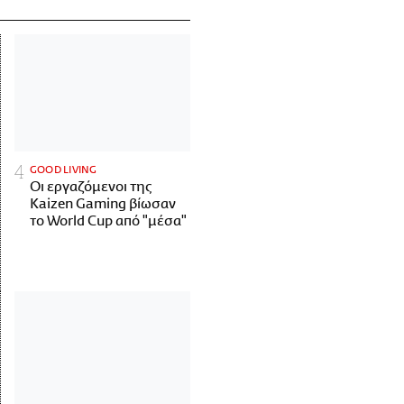
GOOD LIVING
Οι εργαζόμενοι της
Kaizen Gaming βίωσαν
το World Cup από "μέσα"