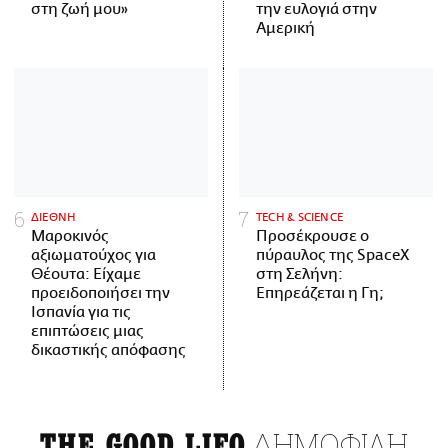
στη ζωή μου»
την ευλογιά στην
Αμερική
ΔΙΕΘΝΗ
ΤECH & SCIENCE
Μαροκινός
Προσέκρουσε ο
αξιωματούχος για
πύραυλος της SpaceX
Θέουτα: Είχαμε
στη Σελήνη:
προειδοποιήσει την
Επηρεάζεται η Γη;
Ισπανία για τις
επιπτώσεις μιας
δικαστικής απόφασης
ΔΗΜΟΦΙΛΗ
THE GOOD LIFO