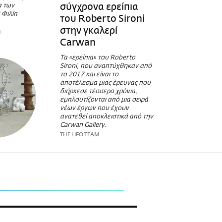
σύγχρονα ερείπια
α των
 Φιλίπ
του Roberto Sironi
στην γκαλερί
Η
Carwan
Τα «ερείπια» του Roberto
Sironi, που αναπτύχθηκαν από
το 2017 και είναι το
αποτέλεσμα μιας έρευνας που
διήρκεσε τέσσερα χρόνια,
εμπλουτίζονται από μια σειρά
νέων έργων που έχουν
ανατεθεί αποκλειστικά από την
Carwan Gallery.
THE LIFO TEAM