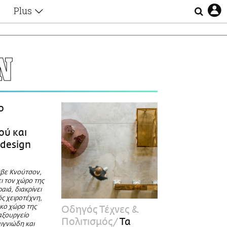
Plus
Θέματα
Συνεντεύξεις
Videos
N
τα
Αφιερώματα
Ζώδια
Εξομολογήσεις
Blogs
η
ο
Οι Αθηναίοι
Απώλειες
ού και
Lgbtqi+
design
Επιλογές
α
κβε Κνούτσον,
ι τον χώρο της
αιά, διακρίνει
ός χειροτέχνη,
κο χώρο της
Οδηγός Τέχνες &
αξουργείο
Πολιτισμός
Τα
ιγνιώδη και