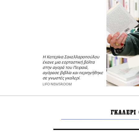
Η Κατερίνα Σακελλαροπούλου
έκανε μια εορταστική βόλτα
στην αγορά του Πειραιά,
αγόρασε βιβλία και περιηγήθηκε
σε γνωστές γκαλερί.
LIFO NEWSROOM
ΓΚΑΛΕΡΙ