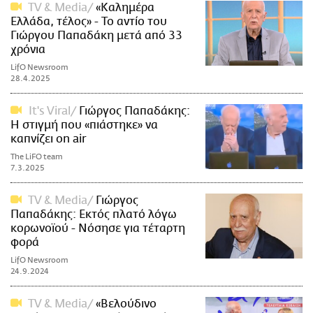
TV & Media
«Καλημέρα
Ελλάδα, τέλος» - Το αντίο του
Γιώργου Παπαδάκη μετά από 33
χρόνια
LifO Newsroom
28.4.2025
It's Viral
Γιώργος Παπαδάκης:
Η στιγμή που «πιάστηκε» να
καπνίζει on air
The LiFO team
7.3.2025
TV & Media
Γιώργος
Παπαδάκης: Εκτός πλατό λόγω
κορωνοϊού - Νόσησε για τέταρτη
φορά
LifO Newsroom
24.9.2024
TV & Media
«Βελούδινο