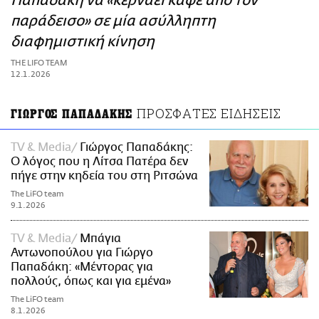
Παπαδάκη να «κερνάει καφέ από τον
ΑΜΠΑ
παράδεισο» σε μία ασύλληπτη
PRINT
διαφημιστική κίνηση
THE LIFO TEAM
12.1.2026
ΠΡΟΣΦΑΤΕΣ ΕΙΔΗΣΕΙΣ
ΓΙΩΡΓΟΣ ΠΑΠΑΔΑΚΗΣ
TV & Media
Γιώργος Παπαδάκης:
Ο λόγος που η Λίτσα Πατέρα δεν
πήγε στην κηδεία του στη Ριτσώνα
The LiFO team
9.1.2026
TV & Media
Μπάγια
Αντωνοπούλου για Γιώργο
Παπαδάκη: «Μέντορας για
πολλούς, όπως και για εμένα»
The LiFO team
8.1.2026