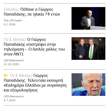
Ελλάδα
Πέθανε ο Γιώργος
Παπαδάκης, σε ηλικία 74 ετών
The LiFO team
4.1.2026
TV & Media
Ο Γιώργος
Παπαδάκης επιστρέφει στην
τηλεόραση – Ο διπλός ρόλος του
στον ANT1
LifO Newsroom
23.10.2025
TV & Media
Γιώργος
Παπαδάκης: Τελευταία εκπομπή
«Καλημέρα Ελλάδα» με συγκίνηση
και εξομολογήσεις
LifO Newsroom
4.7.2025