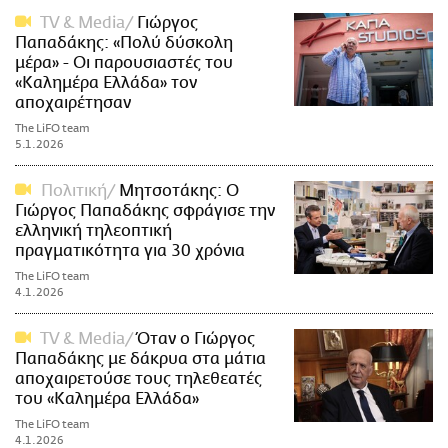
TV & Media
Γιώργος
Παπαδάκης: «Πολύ δύσκολη
μέρα» - Οι παρουσιαστές του
«Καλημέρα Ελλάδα» τον
αποχαιρέτησαν
The LiFO team
5.1.2026
Πολιτική
Μητσοτάκης: Ο
Γιώργος Παπαδάκης σφράγισε την
ελληνική τηλεοπτική
πραγματικότητα για 30 χρόνια
The LiFO team
4.1.2026
TV & Media
Όταν ο Γιώργος
Παπαδάκης με δάκρυα στα μάτια
αποχαιρετούσε τους τηλεθεατές
του «Καλημέρα Ελλάδα»
The LiFO team
4.1.2026