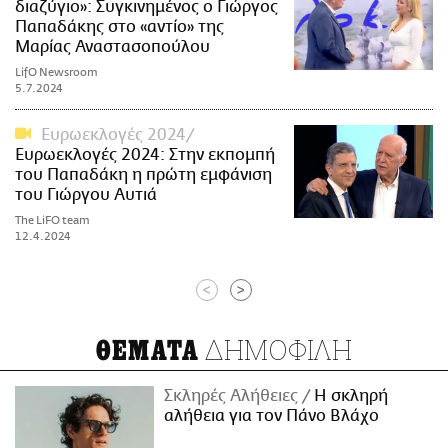
διαζύγιο»: Συγκινημένος ο Γιώργος
Παπαδάκης στο «αντίο» της
Μαρίας Αναστασοπούλου
LifO Newsroom
5.7.2024
Ευρωεκλογές 2024
Ευρωεκλογές 2024: Στην εκπομπή
του Παπαδάκη η πρώτη εμφάνιση
του Γιώργου Αυτιά
The LiFO team
12.4.2024
<
>
ΔΗΜΟΦΙΛΗ
ΘΕΜΑΤΑ
Σκληρές Αλήθειες
H σκληρή
αλήθεια για τον Πάνο Βλάχο