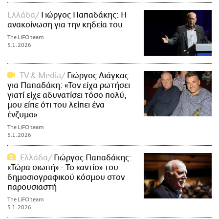
Ελλάδα
Γιώργος Παπαδάκης: Η
ανακοίνωση για την κηδεία του
The LiFO team
5.1.2026
TV & Media
Γιώργος Λιάγκας
για Παπαδάκη: «Τον είχα ρωτήσει
γιατί είχε αδυνατίσει τόσο πολύ,
μου είπε ότι του λείπει ένα
ένζυμο»
The LiFO team
5.1.2026
Ελλάδα
Γιώργος Παπαδάκης:
«Τώρα σιωπή» - Το «αντίο» του
δημοσιογραφικού κόσμου στον
παρουσιαστή
The LiFO team
5.1.2026