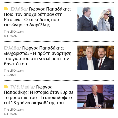
Ελλάδα
Γιώργος Παπαδάκης:
Ποιοι τον αποχαιρέτησαν στη
Ριτσώνα - Ο επικήδειος που
εκφώνησε ο Λιαρέλλης
The LiFO team
8.1.2026
Ελλάδα
Γιώργος Παπαδάκης:
«Ευχαριστώ» - Η πρώτη ανάρτηση
του γιου του στα social μετά τον
θάνατό του
The LiFO team
7.1.2026
TV & Media
Γιώργος
Παπαδάκης: Η ιστορία όταν ξύρισε
το μουστάκι του - Τι αποκάλυψε ο
επί 18 χρόνια σκηνοθέτης του
The LiFO team
6.1.2026