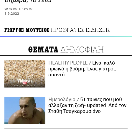
σήμερα, το 1983
ΑΜΠΑ
ΦΩΝΤΑΣ ΤΡΟΥΣΑΣ
PRINT
3.9.2022
ΠΡΟΣΦΑΤΕΣ ΕΙΔΗΣΕΙΣ
ΓΙΩΡΓΟΣ ΜΟΥΤΣΙΟΣ
ΔΗΜΟΦΙΛΗ
ΘΕΜΑΤΑ
HEALTHY PEOPLE
Είναι καλό
πρωινό η βρόμη; Ένας γιατρός
απαντά
Ημερολόγιο
51 ταινίες που μού
άλλαξαν τη ζωή- updated. Aπό τον
Στάθη Τσαγκαρουσιάνο