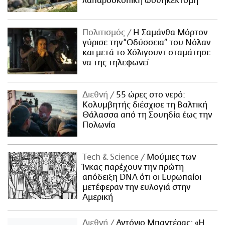
λαπαροσκοπική ωοθηκεκτομή
Πολιτισμός
Η Σαμάνθα Μόρτον
γύρισε την “Οδύσσεια” του Νόλαν
και μετά το Χόλιγουντ σταμάτησε
να της τηλεφωνεί
Διεθνή
55 ώρες στο νερό:
Κολυμβητής διέσχισε τη Βαλτική
Θάλασσα από τη Σουηδία έως την
Πολωνία
Τech & Science
Μούμιες των
Ίνκας παρέχουν την πρώτη
απόδειξη DNA ότι οι Ευρωπαίοι
μετέφεραν την ευλογιά στην
Αμερική
Διεθνή
Αντόνιο Μπαντέρας: «Η