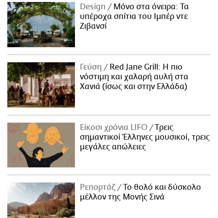
Design
Μόνο στα όνειρα: Τα
υπέροχα σπίτια του Ιμπέρ ντε
Ζιβανσί
Γεύση
Red Jane Grill: Η πιο
νόστιμη και χαλαρή αυλή στα
Χανιά (ίσως και στην Ελλάδα)
Είκοσι χρόνια LIFO
Tρεις
σημαντικοί Έλληνες μουσικοί, τρεις
μεγάλες απώλειες
Ρεπορτάζ
Το θολό και δύσκολο
μέλλον της Μονής Σινά