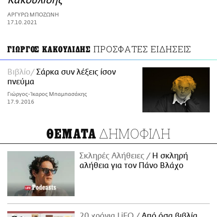
Κακουλίδης
ΑΜΠΑ
ΑΡΓΥΡΩ ΜΠΟΖΩΝΗ
PRINT
17.10.2021
ΠΡΟΣΦΑΤΕΣ ΕΙΔΗΣΕΙΣ
ΓΙΩΡΓΟΣ ΚΑΚΟΥΛΙΔΗΣ
Βιβλίο
Σάρκα συν λέξεις ίσον
πνεύμα
Γιώργος-Ίκαρος Μπαμπασάκης
17.9.2016
ΔΗΜΟΦΙΛΗ
ΘΕΜΑΤΑ
Σκληρές Αλήθειες
H σκληρή
αλήθεια για τον Πάνο Βλάχο
20 χρόνια LiFO
Από όσα βιβλία