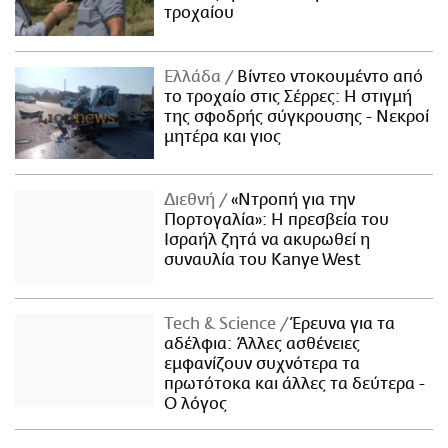
τροχαίου
Ελλάδα
Βίντεο ντοκουμέντο από
το τροχαίο στις Σέρρες: Η στιγμή
της σφοδρής σύγκρουσης - Νεκροί
μητέρα και γιος
Διεθνή
«Ντροπή για την
Πορτογαλία»: Η πρεσβεία του
Ισραήλ ζητά να ακυρωθεί η
συναυλία του Kanye West
Τech & Science
Έρευνα για τα
αδέλφια: Άλλες ασθένειες
εμφανίζουν συχνότερα τα
πρωτότοκα και άλλες τα δεύτερα -
Ο λόγος