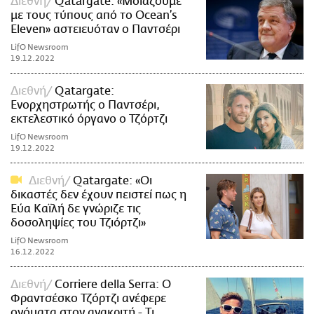
Διεθνή
Qatargate: «Μοιάζουμε
με τους τύπους από το Ocean’s
Eleven» αστειευόταν ο Παντσέρι
LifO Newsroom
19.12.2022
Διεθνή
Qatargate:
Ενορχηστρωτής ο Παντσέρι,
εκτελεστικό όργανο ο Τζόρτζι
LifO Newsroom
19.12.2022
Διεθνή
Qatargate: «Οι
δικαστές δεν έχουν πειστεί πως η
Εύα Καϊλή δε γνώριζε τις
δοσοληψίες του Τζιόρτζι»
LifO Newsroom
16.12.2022
Διεθνή
Corriere della Serra: Ο
Φραντσέσκο Τζόρτζι ανέφερε
ονόματα στον ανακριτή - Τι