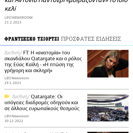
και Αντόνιο Παντσέρι «μοιράζονταν» το ίδιο
ΑΜΠΑ
κελί
PRINT
LIFO NEWSROOM
23.2.2023
ΠΡΟΣΦΑΤΕΣ ΕΙΔΗΣΕΙΣ
ΦΡΑΝΤΣΕΣΚΟ ΤΖΙΟΡΤΖΙ
Διεθνή
FT: H «ανατομία» του
σκανδάλου Qatargate και ο ρόλος
της Εύας Καϊλή - «Η πτώση της
γρήγορη και σκληρή»
LifO Newsroom
29.1.2023
Διεθνή
Qatargate: Οι
υπόγειες διαδρομές οδηγούν και
σε άλλους ευρωπαϊκούς θεσμούς
LifO Newsroom
30.12.2022