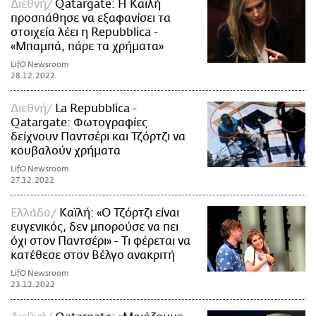
Διεθνή
Qatargate: Η Καϊλή
προσπάθησε να εξαφανίσει τα
στοιχεία λέει η Repubblica -
«Μπαμπά, πάρε τα χρήματα»
LifO Newsroom
28.12.2022
Διεθνή
La Repubblica -
Qatargate: Φωτογραφίες
δείχνουν Παντσέρι και Τζόρτζι να
κουβαλούν χρήματα
LifO Newsroom
27.12.2022
Ελλάδα
Καϊλή: «Ο Τζόρτζι είναι
ευγενικός, δεν μπορούσε να πει
όχι στον Παντσέρι» - Τι φέρεται να
κατέθεσε στον Βέλγο ανακριτή
LifO Newsroom
23.12.2022