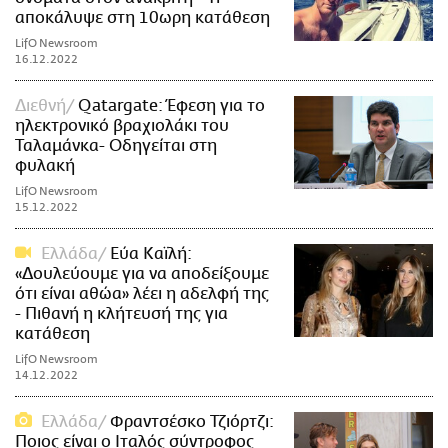
αποκάλυψε στη 10ωρη κατάθεση
LifO Newsroom
16.12.2022
Διεθνή
Qatargate: Έφεση για το
ηλεκτρονικό βραχιολάκι του
Ταλαμάνκα- Οδηγείται στη
φυλακή
LifO Newsroom
15.12.2022
Ελλάδα
Εύα Καϊλή:
«Δουλεύουμε για να αποδείξουμε
ότι είναι αθώα» λέει η αδελφή της
- Πιθανή η κλήτευσή της για
κατάθεση
LifO Newsroom
14.12.2022
Ελλάδα
Φραντσέσκο Τζιόρτζι:
Ποιος είναι ο Ιταλός σύντροφος