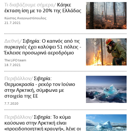
Τι διαβάζουμε σήμερα
Κάηκε
έκταση ίση με το 20% της Ελλάδας
Κώστας Αναγνωστόπουλος
21.7.2021
Διεθνή
Σιβηρία: Ο καπνός από τις
πυρκαγιές έχει καλύψει 51 πόλεις -
Έκλεισε προσωρινά αεροδρόμιο
The LiFO team
18.7.2021
Περιβάλλον
Σιβηρία:
Θερμοκρασία - ρεκόρ τον Ιούνιο
στην Αρκτική, σύμφωνα με
στοιχεία της ΕΕ
7.7.2020
Περιβάλλον
Σιβηρία: Το κύμα
καύσωνα στην Αρκτική είναι
«προειδοποιητική κραυγή», λένε οι