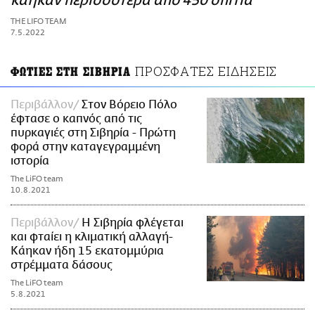
κάηκαν περισσότερα από 450 σπίτια
ΑΜΠΑ
THE LIFO TEAM
PRINT
7.5.2022
ΠΡΟΣΦΑΤΕΣ ΕΙΔΗΣΕΙΣ
ΦΩΤΙΕΣ ΣΤΗ ΣΙΒΗΡΙΑ
Περιβάλλον
Στον Βόρειο Πόλο
έφτασε ο καπνός από τις
πυρκαγιές στη Σιβηρία - Πρώτη
φορά στην καταγεγραμμένη
ιστορία
The LiFO team
10.8.2021
Περιβάλλον
Η Σιβηρία φλέγεται
και φταίει η κλιματική αλλαγή-
Κάηκαν ήδη 15 εκατομμύρια
στρέμματα δάσους
The LiFO team
5.8.2021