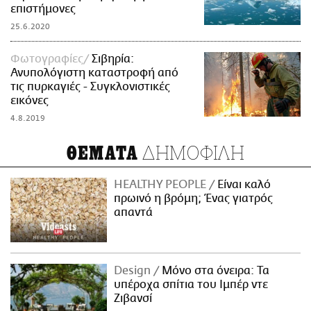
επιστήμονες
25.6.2020
Φωτογραφίες
Σιβηρία:
Ανυπολόγιστη καταστροφή από
τις πυρκαγιές - Συγκλονιστικές
εικόνες
4.8.2019
ΔΗΜΟΦΙΛΗ
ΘΕΜΑΤΑ
HEALTHY PEOPLE
Είναι καλό
πρωινό η βρόμη; Ένας γιατρός
απαντά
Design
Μόνο στα όνειρα: Τα
υπέροχα σπίτια του Ιμπέρ ντε
Ζιβανσί