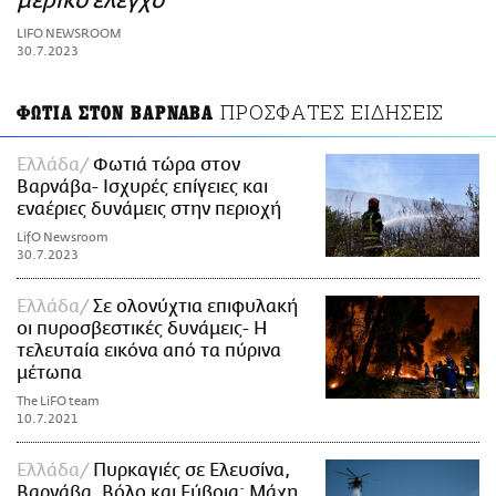
μερικό έλεγχο
ΑΜΠΑ
LIFO NEWSROOM
PRINT
30.7.2023
ΠΡΟΣΦΑΤΕΣ ΕΙΔΗΣΕΙΣ
ΦΩΤΙΑ ΣΤΟΝ ΒΑΡΝΑΒΑ
Ελλάδα
Φωτιά τώρα στον
Βαρνάβα- Ισχυρές επίγειες και
εναέριες δυνάμεις στην περιοχή
LifO Newsroom
30.7.2023
Ελλάδα
Σε ολονύχτια επιφυλακή
οι πυροσβεστικές δυνάμεις- Η
τελευταία εικόνα από τα πύρινα
μέτωπα
The LiFO team
10.7.2021
Ελλάδα
Πυρκαγιές σε Ελευσίνα,
Βαρνάβα, Βόλο και Εύβοια: Μάχη