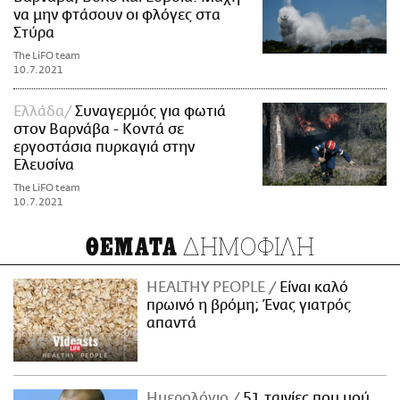
να μην φτάσουν οι φλόγες στα
Στύρα
The LiFO team
10.7.2021
Ελλάδα
Συναγερμός για φωτιά
στον Βαρνάβα - Κοντά σε
εργοστάσια πυρκαγιά στην
Ελευσίνα
The LiFO team
10.7.2021
ΔΗΜΟΦΙΛΗ
ΘΕΜΑΤΑ
HEALTHY PEOPLE
Είναι καλό
πρωινό η βρόμη; Ένας γιατρός
απαντά
Ημερολόγιο
51 ταινίες που μού