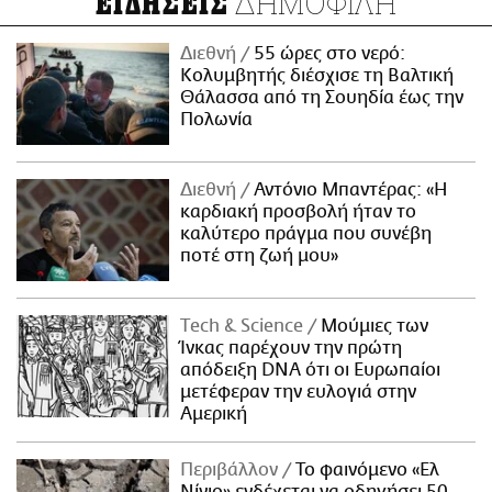
ΔΗΜΟΦΙΛΗ
ΕΙΔΗΣΕΙΣ
Διεθνή
55 ώρες στο νερό:
Κολυμβητής διέσχισε τη Βαλτική
Θάλασσα από τη Σουηδία έως την
Πολωνία
Διεθνή
Αντόνιο Μπαντέρας: «Η
καρδιακή προσβολή ήταν το
καλύτερο πράγμα που συνέβη
ποτέ στη ζωή μου»
Τech & Science
Μούμιες των
Ίνκας παρέχουν την πρώτη
απόδειξη DNA ότι οι Ευρωπαίοι
μετέφεραν την ευλογιά στην
Αμερική
Περιβάλλον
Το φαινόμενο «Ελ
Νίνιο» ενδέχεται να οδηγήσει 50