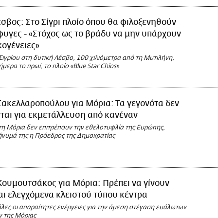
σβος: Στο Σίγρι πλοίο όπου θα φιλοξενηθούν
υγες - «Στόχος ως το βράδυ να μην υπάρχουν
κογένειες»
 Σιγρίου στη δυτική Λέσβο, 100 χιλιόμετρα από τη Μυτιλήνη,
ήμερα το πρωί, το πλοίο «Blue Star Chios»
Σακελλαροπούλου για Μόρια: Τα γεγονότα δεν
ται για εκμετάλλευση από κανέναν
τη Μόρια δεν επιτρέπουν την εθελοτυφλία της Ευρώπης,
ήνυμά της η Πρόεδρος της Δημοκρατίας
Κουμουτσάκος για Μόρια: Πρέπει να γίνουν
ι ελεγχόμενα κλειστού τύπου κέντρα
λες οι απαραίτητες ενέργειες για την άμεση στέγαση ευάλωτων
ν της Μόριας