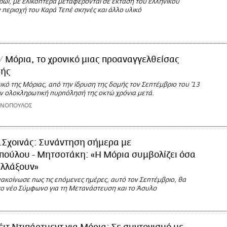
ρωί, με ελικόπτερα μεταφέρονται σε έκταση του ελληνικού
περιοχή του Καρά Τεπέ σκηνές και άλλο υλικό
Μόρια, το χρονικό μιας προαναγγελθείσας
φής
ικό της Μόριας, από την ίδρυση της δομής τον Σεπτέμβριο του ’13
όν ολοκληρωτική πυρπόλησή της οκτώ χρόνια μετά.
ΩΝΟΠΟΥΛΟΣ
.Σχοινάς: Συνάντηση σήμερα με
πούλου - Μητσοτάκη: «Η Μόρια συμβολίζει όσα
αλλάξουν»
νακοίνωσε πως τις επόμενες ημέρες, αυτό τον Σεπτέμβριο, θα
το νέο Σύμφωνο για τη Μετανάστευση και το Άσυλο