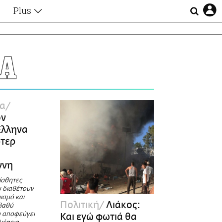
Plus
Θέματα
Συνεντεύξεις
Videos
ΙΑ
τα
Αφιερώματα
Ζώδια
Εξομολογήσεις
Blogs
η
α
Οι Αθηναίοι
ον
Απώλειες
Έλληνα
Lgbtqi+
τερ
Επιλογές
ννη
ίσθητες
 διαθέτουν
ισμό και
Πολιτική
Λιάκος:
βαθύ
υ αποφεύγει
Και εγώ φωτιά θα