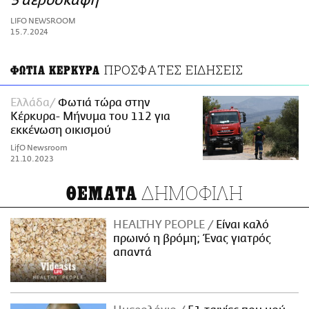
5 αεροσκάφη
ΑΜΠΑ
LIFO NEWSROOM
PRINT
15.7.2024
ΠΡΟΣΦΑΤΕΣ ΕΙΔΗΣΕΙΣ
ΦΩΤΙΑ ΚΕΡΚΥΡΑ
Ελλάδα
Φωτιά τώρα στην
Κέρκυρα- Μήνυμα του 112 για
εκκένωση οικισμού
LifO Newsroom
21.10.2023
ΔΗΜΟΦΙΛΗ
ΘΕΜΑΤΑ
HEALTHY PEOPLE
Είναι καλό
πρωινό η βρόμη; Ένας γιατρός
απαντά