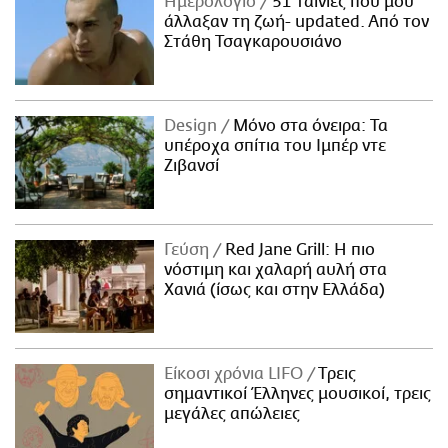
Ημερολόγιο
51 ταινίες που μού
άλλαξαν τη ζωή- updated. Aπό τον
Στάθη Τσαγκαρουσιάνο
Design
Μόνο στα όνειρα: Τα
υπέροχα σπίτια του Ιμπέρ ντε
Ζιβανσί
Γεύση
Red Jane Grill: Η πιο
νόστιμη και χαλαρή αυλή στα
Χανιά (ίσως και στην Ελλάδα)
Είκοσι χρόνια LIFO
Tρεις
σημαντικοί Έλληνες μουσικοί, τρεις
μεγάλες απώλειες