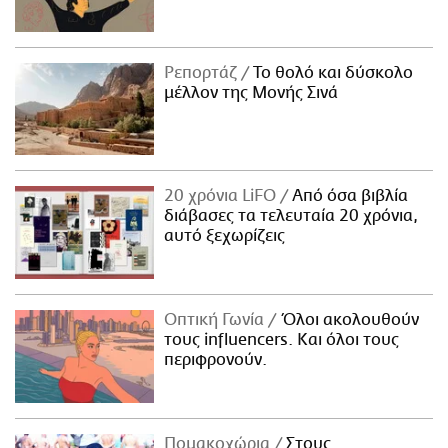
Ρεπορτάζ
Το θολό και δύσκολο
μέλλον της Μονής Σινά
20 χρόνια LiFO
Από όσα βιβλία
διάβασες τα τελευταία 20 χρόνια,
αυτό ξεχωρίζεις
Οπτική Γωνία
Όλοι ακολουθούν
τους influencers. Και όλοι τους
περιφρονούν.
Πομακοχώρια
Στους