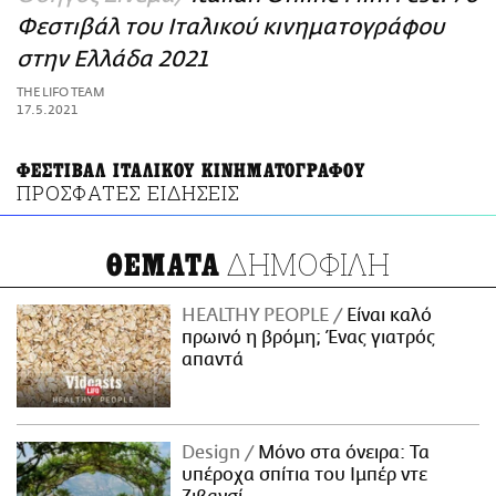
ΑΜΠΑ
Φεστιβάλ του Ιταλικού κινηματογράφου
PRINT
στην Ελλάδα 2021
THE LIFO TEAM
17.5.2021
ΦΕΣΤΙΒΑΛ ΙΤΑΛΙΚΟΥ ΚΙΝΗΜΑΤΟΓΡΑΦΟΥ
ΠΡΟΣΦΑΤΕΣ ΕΙΔΗΣΕΙΣ
ΔΗΜΟΦΙΛΗ
ΘΕΜΑΤΑ
HEALTHY PEOPLE
Είναι καλό
πρωινό η βρόμη; Ένας γιατρός
απαντά
Design
Μόνο στα όνειρα: Τα
υπέροχα σπίτια του Ιμπέρ ντε