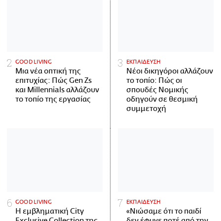
GOOD LIVING
ΕΚΠΑΙΔΕΥΣΗ
Μια νέα οπτική της
Νέοι δικηγόροι αλλάζουν
επιτυχίας: Πώς Gen Zs
το τοπίο: Πώς οι
και Millennials αλλάζουν
σπουδές Νομικής
το τοπίο της εργασίας
οδηγούν σε θεσμική
συμμετοχή
GOOD LIVING
ΕΚΠΑΙΔΕΥΣΗ
Η εμβληματική City
«Νιώσαμε ότι το παιδί
Exclusive Collection της
δεν έφυγε ποτέ από την