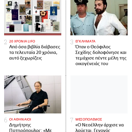
20 ΧΡΟΝΙΑ LIFO
ΕΓΚΛΗΜΑΤΑ
Από όσα βιβλία διάβασες
Όταν ο Θεόφιλος
τα τελευταία 20 χρόνια,
Σεχίδης δολοφόνησε και
αυτό ξεχωρίζεις
τεμάχισε πέντε μέλη της
οικογένειάς του
ΟΙ ΑΘΗΝΑΙΟΙ
ΜΕΣΟΠΟΛΕΜΟΣ
Δημήτρης
«Ο Νεοέλλην άρχισε να
Ποτηρόπουλος: «Με
λούεται. Γεγονός