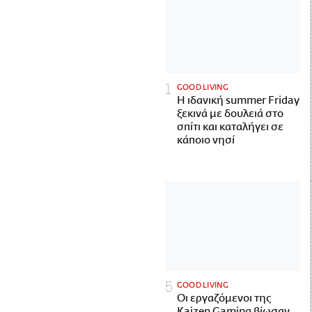
GOOD LIVING
Η ιδανική summer Friday
ξεκινά με δουλειά στο
σπίτι και καταλήγει σε
κάποιο νησί
GOOD LIVING
Οι εργαζόμενοι της
Kaizen Gaming βίωσαν