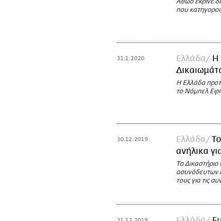
Αθώο έκρινε δι
που κατηγορού
Ελλάδα
Η 
31.1.2020
Δικαιωμάτω
Η Ελλάδα προτ
το Νόμπελ Ειρ
Ελλάδα
Το
30.12.2019
ανήλικα γι
Το Δικαστήριο 
ασυνόδευτων α
τους για τις σ
Ελλάδα
Ε
21.12.2019