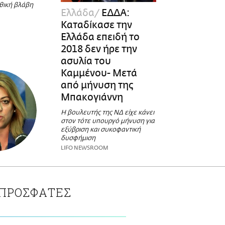
ηθική βλάβη
Ελλάδα
ΕΔΔΑ:
Καταδίκασε την
Ελλάδα επειδή το
2018 δεν ήρε την
ασυλία του
Καμμένου- Μετά
από μήνυση της
Μπακογιάννη
Η βουλευτής της ΝΔ είχε κάνει
στον τότε υπουργό μήνυση για
εξύβριση και συκοφαντική
δυσφήμιση
LIFO NEWSROOM
ΠΡΟΣΦΑΤΕΣ