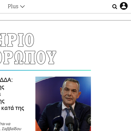
Plus
Θέματα
Συνεντεύξεις
Videos
ΗΡΙΟ
τα
Αφιερώματα
Ζώδια
ΘΡΩΠΟΥ
Εξομολογήσεις
Blogs
η
Οι Αθηναίοι
Απώλειες
Lgbtqi+
ΔΔΑ:
Επιλογές
ης
α
ης
 κατά της
ται να
κ. Σαββαΐδου