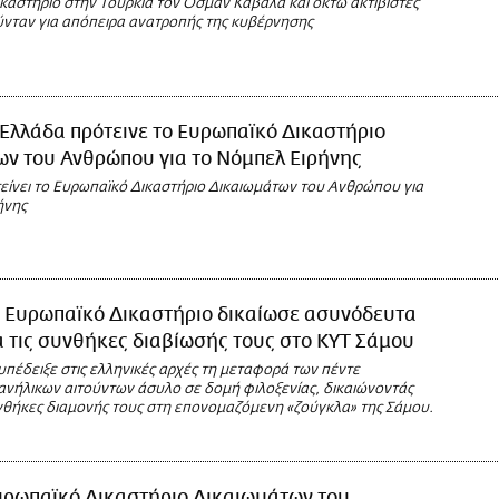
καστήριο στην Τουρκία τον Οσμάν Καβαλά και οκτώ ακτιβιστές
νταν για απόπειρα ανατροπής της κυβέρνησης
Ελλάδα πρότεινε το Ευρωπαϊκό Δικαστήριο
ν του Ανθρώπου για το Νόμπελ Ειρήνης
είνει το Ευρωπαϊκό Δικαστήριο Δικαιωμάτων του Ανθρώπου για
ήνης
 Ευρωπαϊκό Δικαστήριο δικαίωσε ασυνόδευτα
α τις συνθήκες διαβίωσής τους στο ΚΥΤ Σάμου
υπέδειξε στις ελληνικές αρχές τη μεταφορά των πέντε
νήλικων αιτούντων άσυλο σε δομή φιλοξενίας, δικαιώνοντάς
υνθήκες διαμονής τους στη επονομαζόμενη «ζούγκλα» της Σάμου.
υρωπαϊκό Δικαστήριο Δικαιωμάτων του