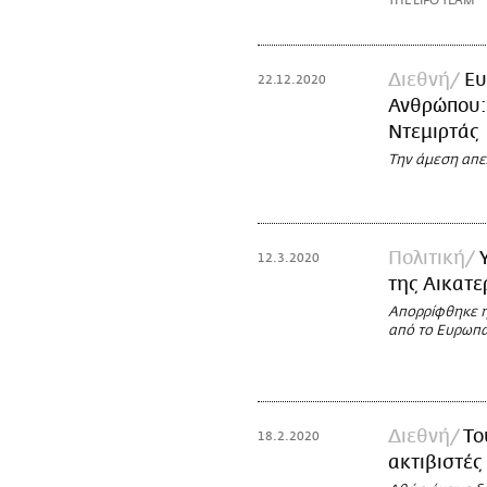
THE LIFO TEAM
Διεθνή
Ευ
22.12.2020
Ανθρώπου:
Ντεμιρτάς
Την άμεση απε
Πολιτική
12.3.2020
της Αικατε
Απορρίφθηκε η
από το Ευρωπα
Διεθνή
Το
18.2.2020
ακτιβιστές