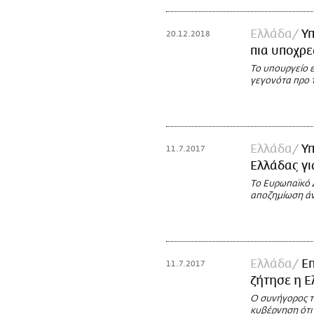
Ελλάδα
Υπ
20.12.2018
πια υποχρε
Το υπουργείο 
γεγονότα προ 
Ελλάδα
Υ
11.7.2017
Ελλάδας γι
Το Ευρωπαϊκό Δ
αποζημίωση ά
Ελλάδα
Ε
11.7.2017
ζήτησε η 
Ο συνήγορος τ
κυβέρνηση ότι