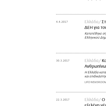
Ελλάδα
Σ
4.4.2017
ΔΕΗ για τ
Κατατέθηκε σή
Ελληνικού Δημ
Ελλάδα
Κα
30.3.2017
Ανθρωπίνω
Η Ελλάδα κατα
και επιδικάστ
LIFO NEWSROO
Ελλάδα
Ο 
22.3.2017
εξελέγη νέ