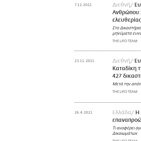
Διεθνή
Ευ
7.12.2021
Ανθρώπου: 
ελευθερία
Στο Δικαστήριο
μηνύματα ευνο
THE LIFO TEAM
Διεθνή
Ευ
23.11.2021
Καταδίκη τ
427 δικαστ
Μετά την απόπ
THE LIFO TEAM
Ελλάδα
Η 
26.4.2021
επαναπροώ
Τι αναφέρει α
Δικαιωμάτων