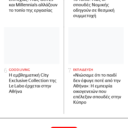
και Millennials αλλάζουν
σπουδές Νομικής
το τοπίο της εργασίας
οδηγούν σε θεσμική
συμμετοχή
GOOD LIVING
ΕΚΠΑΙΔΕΥΣΗ
Η εμβληματική City
«Νιώσαμε ότι το παιδί
Exclusive Collection της
δεν έφυγε ποτέ από την
Le Labo έρχεται στην
Αθήνα»: Η εμπειρία
Αθήνα
οικογενειών που
επέλεξαν σπουδές στην
Κύπρο