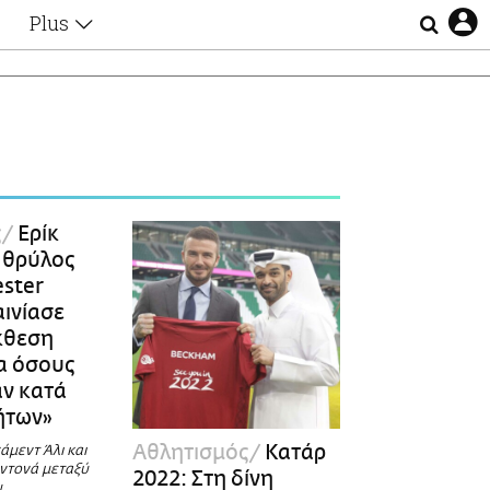
Plus
Θέματα
Συνεντεύξεις
Videos
τα
Αφιερώματα
Ζώδια
Εξομολογήσεις
Blogs
η
ς
Ερίκ
Οι Αθηναίοι
 θρύλος
Απώλειες
ster
Lgbtqi+
αινίασε
Επιλογές
κθεση
ια όσους
ν κατά
ήτων»
Αθλητισμός
Κατάρ
μεντ Άλι και
ντονά μεταξύ
2022: Στη δίνη
υ