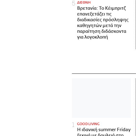
ΔΙΕΘΝΗ
Βρετανία: Το Κέιμπριτζ
επανεξετάζει τις
διαδικασίες πρόσληψης
καθηγητών μετά την
παραίτηση διδάσκοντα
για λογοκλοπή
GOOD LIVING
Η ιδανική summer Friday
ξεκινά με δουλειά στο