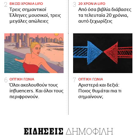
ΕΙΚΟΣΙ ΧΡΟΝΙΑ LIFO
20 ΧΡΟΝΙΑ LIFO
Tρεις σημαντικοί
Από όσα βιβλία διάβασες
Έλληνες μουσικοί, τρεις
τα τελευταία 20 χρόνια,
μεγάλες απώλειες
αυτό ξεχωρίζεις
ΟΠΤΙΚΗ ΓΩΝΙΑ
ΟΠΤΙΚΗ ΓΩΝΙΑ
Όλοι ακολουθούν τους
Αριστερά και δεξιά:
influencers. Και όλοι τους
Ποιος θυμάται πια τι
περιφρονούν.
σημαίνουν;
ΔΗΜΟΦΙΛΗ
ΕΙΔΗΣΕΙΣ