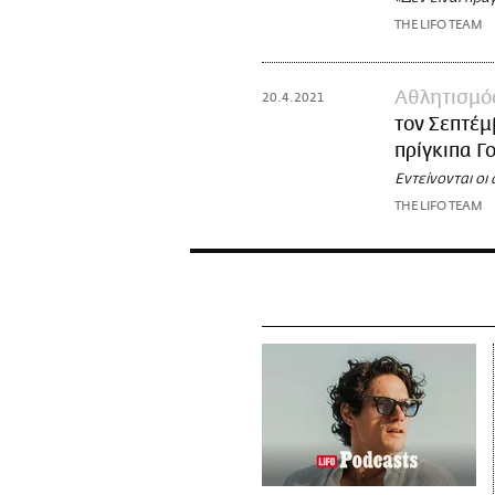
THE LIFO TEAM
Αθλητισμό
20.4.2021
τον Σεπτέμ
πρίγκιπα Γ
Εντείνονται οι
THE LIFO TEAM