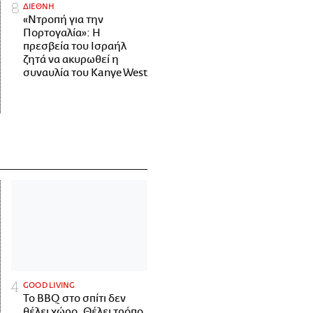
ΔΙΕΘΝΗ
«Ντροπή για την
Πορτογαλία»: Η
πρεσβεία του Ισραήλ
ζητά να ακυρωθεί η
συναυλία του Kanye West
GOOD LIVING
Το BBQ στο σπίτι δεν
θέλει χώρο. Θέλει τρόπο.