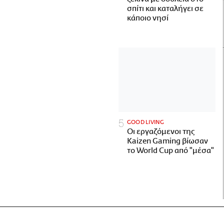
σπίτι και καταλήγει σε
κάποιο νησί
GOOD LIVING
Οι εργαζόμενοι της
Kaizen Gaming βίωσαν
το World Cup από "μέσα"