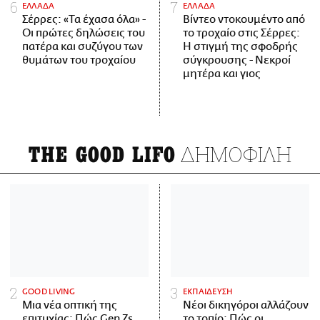
ΕΛΛΑΔΑ
ΕΛΛΑΔΑ
Σέρρες: «Τα έχασα όλα» -
Βίντεο ντοκουμέντο από
Οι πρώτες δηλώσεις του
το τροχαίο στις Σέρρες:
πατέρα και συζύγου των
Η στιγμή της σφοδρής
θυμάτων του τροχαίου
σύγκρουσης - Νεκροί
μητέρα και γιος
ΔΗΜΟΦΙΛΗ
THE GOOD LIFO
GOOD LIVING
ΕΚΠΑΙΔΕΥΣΗ
Μια νέα οπτική της
Νέοι δικηγόροι αλλάζουν
επιτυχίας: Πώς Gen Zs
το τοπίο: Πώς οι