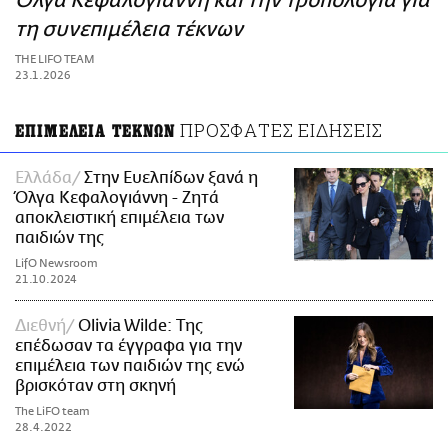
Όλγα Κεφαλογιάννη και την τροπολογία για
ΑΜΠΑ
τη συνεπιμέλεια τέκνων
PRINT
THE LIFO TEAM
23.1.2026
ΠΡΟΣΦΑΤΕΣ ΕΙΔΗΣΕΙΣ
ΕΠΙΜΕΛΕΙΑ ΤΕΚΝΩΝ
Ελλάδα
Στην Ευελπίδων ξανά η
Όλγα Κεφαλογιάννη - Ζητά
αποκλειστική επιμέλεια των
παιδιών της
LifO Newsroom
21.10.2024
Διεθνή
Olivia Wilde: Της
επέδωσαν τα έγγραφα για την
επιμέλεια των παιδιών της ενώ
βρισκόταν στη σκηνή
The LiFO team
28.4.2022