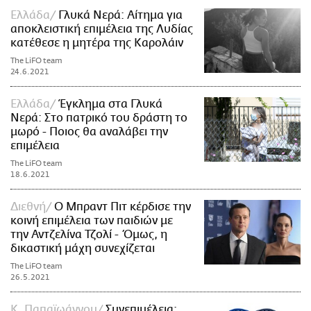
Ελλάδα
Γλυκά Νερά: Αίτημα για
αποκλειστική επιμέλεια της Λυδίας
κατέθεσε η μητέρα της Καρολάιν
The LiFO team
24.6.2021
Ελλάδα
Έγκλημα στα Γλυκά
Νερά: Στο πατρικό του δράστη το
μωρό - Ποιος θα αναλάβει την
επιμέλεια
The LiFO team
18.6.2021
Διεθνή
Ο Μπραντ Πιτ κέρδισε την
κοινή επιμέλεια των παιδιών με
την Αντζελίνα Τζολί - Όμως, η
δικαστική μάχη συνεχίζεται
The LiFO team
26.5.2021
Κ. Παπαϊωάννου
Συνεπιμέλεια: