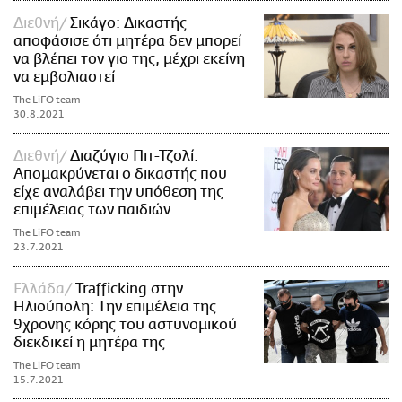
Διεθνή
Σικάγο: Δικαστής
αποφάσισε ότι μητέρα δεν μπορεί
να βλέπει τον γιο της, μέχρι εκείνη
να εμβολιαστεί
The LiFO team
30.8.2021
Διεθνή
Διαζύγιο Πιτ-Τζολί:
Απομακρύνεται ο δικαστής που
είχε αναλάβει την υπόθεση της
επιμέλειας των παιδιών
The LiFO team
23.7.2021
Ελλάδα
Trafficking στην
Ηλιούπολη: Την επιμέλεια της
9χρονης κόρης του αστυνομικού
διεκδικεί η μητέρα της
The LiFO team
15.7.2021