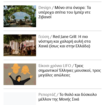
Design
Μόνο στα όνειρα: Τα
υπέροχα σπίτια του Ιμπέρ ντε
Ζιβανσί
Γεύση
Red Jane Grill: Η πιο
νόστιμη και χαλαρή αυλή στα
Χανιά (ίσως και στην Ελλάδα)
Είκοσι χρόνια LIFO
Tρεις
σημαντικοί Έλληνες μουσικοί, τρεις
μεγάλες απώλειες
Ρεπορτάζ
Το θολό και δύσκολο
μέλλον της Μονής Σινά