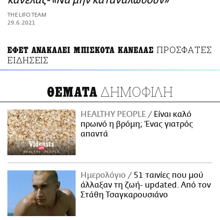
κανέλας- «Να μην καταναλωθούν»
ΑΜΠΑ
THE LIFO TEAM
PRINT
29.6.2021
ΠΡΟΣΦΑΤΕΣ
ΕΦΕΤ ΑΝΑΚΑΛΕΙ ΜΠΙΣΚΟΤΑ ΚΑΝΕΛΑΣ
ΕΙΔΗΣΕΙΣ
ΔΗΜΟΦΙΛΗ
ΘΕΜΑΤΑ
HEALTHY PEOPLE
Είναι καλό
πρωινό η βρόμη; Ένας γιατρός
απαντά
Ημερολόγιο
51 ταινίες που μού
άλλαξαν τη ζωή- updated. Aπό τον
Στάθη Τσαγκαρουσιάνο