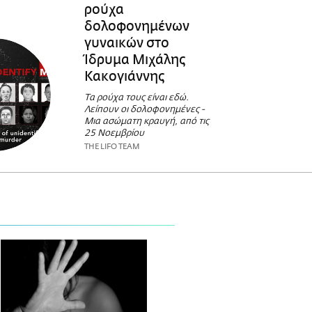
ρούχα
δολοφονημένων
γυναικών στο
Ίδρυμα Μιχάλης
Κακογιάννης
Τα ρούχα τους είναι εδώ.
Λείπουν οι δολοφονημένες -
Μια ασώματη κραυγή, από τις
25 Νοεμβρίου
THE LIFO TEAM