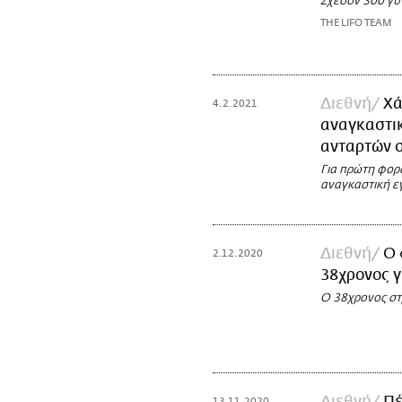
Σχεδόν 300 γυ
THE LIFO TEAM
Διεθνή
Χά
4.2.2021
αναγκαστικ
ανταρτών 
Για πρώτη φορά
αναγκαστική 
Διεθνή
Ο 
2.12.2020
38χρονος γ
Ο 38χρονος στ
Διεθνή
Πέ
13.11.2020