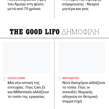
του Αμούρ στη φύση
σύγκρουσης - Νεκροί
μετά από 70 χρόνια
μητέρα και γιος
ΔΗΜΟΦΙΛΗ
THE GOOD LIFO
GOOD LIVING
ΕΚΠΑΙΔΕΥΣΗ
Μια νέα οπτική της
Νέοι δικηγόροι αλλάζουν
επιτυχίας: Πώς Gen Zs
το τοπίο: Πώς οι
και Millennials αλλάζουν
σπουδές Νομικής
το τοπίο της εργασίας
οδηγούν σε θεσμική
συμμετοχή