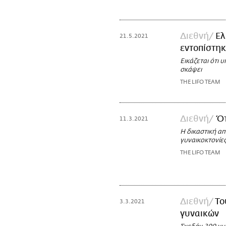
Διεθνή
Ελ
21.5.2021
εντοπίστη
Εικάζεται ότι 
σκάψει
THE LIFO TEAM
Διεθνή
Ότ
11.3.2021
Η δικαστική απ
γυναικοκτονίε
THE LIFO TEAM
Διεθνή
Το
3.3.2021
γυναικών