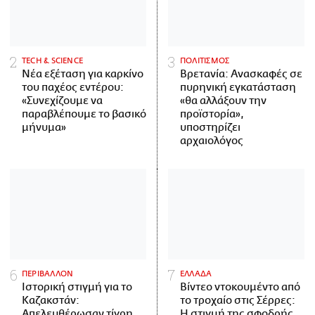
ΤECH & SCIENCE
ΠΟΛΙΤΙΣΜΟΣ
Νέα εξέταση για καρκίνο
Βρετανία: Ανασκαφές σε
του παχέος εντέρου:
πυρηνική εγκατάσταση
«Συνεχίζουμε να
«θα αλλάξουν την
παραβλέπουμε το βασικό
προϊστορία»,
μήνυμα»
υποστηρίζει
αρχαιολόγος
ΠΕΡΙΒΑΛΛΟΝ
ΕΛΛΑΔΑ
Ιστορική στιγμή για το
Βίντεο ντοκουμέντο από
Καζακστάν:
το τροχαίο στις Σέρρες:
Απελευθέρωσαν τίγρη
Η στιγμή της σφοδρής