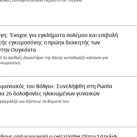
ναίκες δολοφονήθηκαν πέρυσι στην Τουρκία
γη: Ένοχος για εγκλήματα πολέμου και επιβολή
ής εγκυμοσύνης ο πρώην διοικητής των
στην Ουγκάντα
 το Διεθνές Δικαστήριο της Χάγης καταδικάζει κάποιον για
εγκυμοσύνη
«μανιακός του Βόλγα»: Συνελήφθη στη Ρωσία
ια 26 δολοφονίες ηλικιωμένων γυναικών
ραγγάλιζε και λήστευε τα θύματά του
θανε από κορωνοϊό ο serial killer Πίτερ Σάτκλιφ-