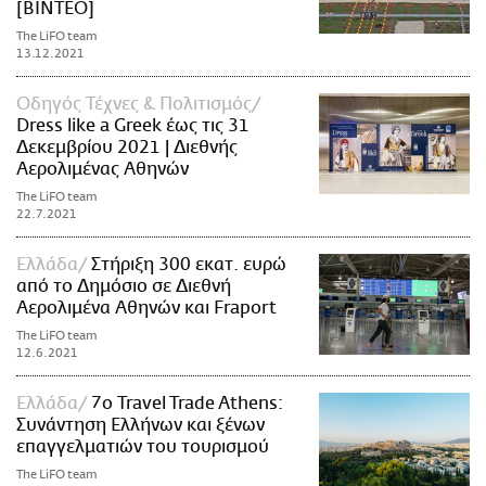
[BINTEO]
The LiFO team
13.12.2021
Οδηγός Τέχνες & Πολιτισμός
Dress like a Greek έως τις 31
Δεκεμβρίου 2021 | Διεθνής
Αερολιμένας Αθηνών
The LiFO team
22.7.2021
Ελλάδα
Στήριξη 300 εκατ. ευρώ
από το Δημόσιο σε Διεθνή
Αερολιμένα Αθηνών και Fraport
The LiFO team
12.6.2021
Ελλάδα
7ο Travel Trade Athens:
Συνάντηση Ελλήνων και ξένων
επαγγελματιών του τουρισμού
The LiFO team