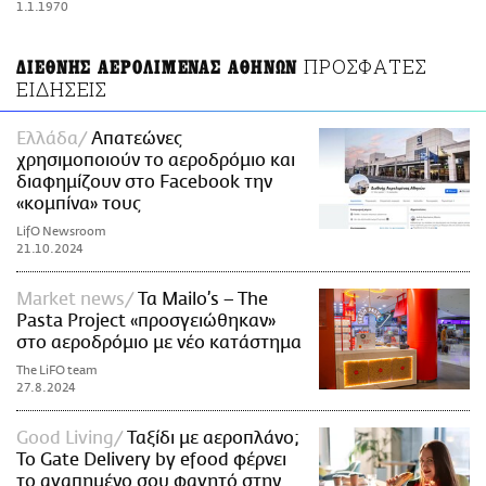
1.1.1970
ΑΜΠΑ
PRINT
ΠΡΟΣΦΑΤΕΣ
ΔΙΕΘΝΗΣ ΑΕΡΟΛΙΜΕΝΑΣ ΑΘΗΝΩΝ
ΕΙΔΗΣΕΙΣ
Ελλάδα
Απατεώνες
χρησιμοποιούν το αεροδρόμιο και
διαφημίζουν στο Facebook την
«κομπίνα» τους
LifO Newsroom
21.10.2024
Market news
Τα Mailo’s – The
Pasta Project «προσγειώθηκαν»
στο αεροδρόμιο με νέο κατάστημα
The LiFO team
27.8.2024
Good Living
Ταξίδι με αεροπλάνο;
Το Gate Delivery by efood φέρνει
το αγαπημένο σου φαγητό στην