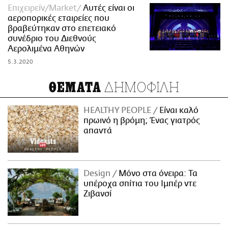
Επιχειρείν/Market
Αυτές είναι οι
αεροπορικές εταιρείες που
βραβεύτηκαν στο επετειακό
συνέδριο του Διεθνούς
Αερολιμένα Αθηνών
5.3.2020
ΔΗΜΟΦΙΛΗ
ΘΕΜΑΤΑ
HEALTHY PEOPLE
Είναι καλό
πρωινό η βρόμη; Ένας γιατρός
απαντά
Design
Μόνο στα όνειρα: Τα
υπέροχα σπίτια του Ιμπέρ ντε
Ζιβανσί