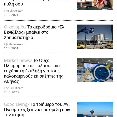
πύλη σου
The LiFO team
19.7.2024
Οικονομία
Το αεροδρόμιο «Ελ.
Βενιζέλος» μπαίνει στο
Χρηματιστήριο
LifO Newsroom
15.1.2024
Market news
Το Ούζο
Πλωμαρίου επεφύλασσε μια
ευχάριστη έκπληξη για τους
καλοκαιρινούς επισκέπτες της
Αθήνας
The LiFO team
23.6.2023
Good Living
Το τριήμερο του Αγ.
Πνεύματος ξεκινάει με όρεξη πριν
την πτήση