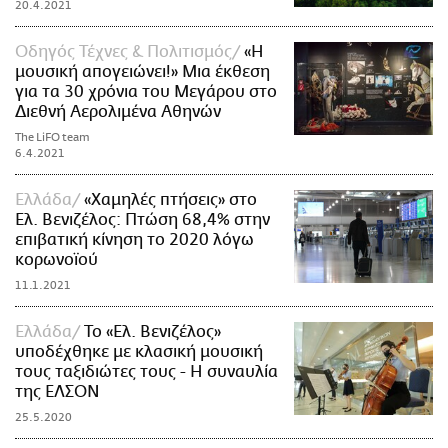
20.4.2021
Οδηγός Τέχνες & Πολιτισμός
«Η
μουσική απογειώνει!» Μια έκθεση
για τα 30 χρόνια του Μεγάρου στο
Διεθνή Αερολιμένα Αθηνών
The LiFO team
6.4.2021
Ελλάδα
«Χαμηλές πτήσεις» στο
Ελ. Βενιζέλος: Πτώση 68,4% στην
επιβατική κίνηση το 2020 λόγω
κορωνοϊού
11.1.2021
Ελλάδα
Το «Ελ. Βενιζέλος»
υποδέχθηκε με κλασική μουσική
τους ταξιδιώτες τους - Η συναυλία
της ΕΛΣΟΝ
25.5.2020