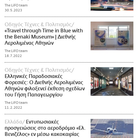
The LiFO team
30.5.2023
Οδηγός Τέχνες & Πολιτισμός
«Travel through Time in Βlue with
the Benaki Museum» | Διεθνής
Αερολιμένας Αθηνών
The LiFO team
18.7.2022
Οδηγός Τέχνες & Πολιτισμός
Ελληνικές Παραδοσιακές
Φορεσιές: Ο Διεθνής Αερολιμένας
Αθηνών φιλοξενεί έκθεση σχεδίων
του Γήση Παπαγεωργίου
The LiFO team
11.2.2022
Ελλάδα
Εντυπωσιακές
προσγειώσεις στο αεροδρόμιο «Ελ.
Βενιζέλος» εν μέσω κακοκαιρίας