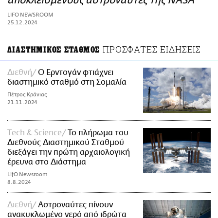
αποκλεισμένους αστροναύτες της NASA
ΑΜΠΑ
LIFO NEWSROOM
PRINT
25.12.2024
ΠΡΟΣΦΑΤΕΣ ΕΙΔΗΣΕΙΣ
ΔΙΑΣΤΗΜΙΚΟΣ ΣΤΑΘΜΟΣ
Διεθνή
Ο Ερντογάν φτιάχνει
διαστημικό σταθμό στη Σομαλία
Πέτρος Κράνιας
21.11.2024
Τech & Science
Το πλήρωμα του
Διεθνούς Διαστημικού Σταθμού
διεξάγει την πρώτη αρχαιολογική
έρευνα στο Διάστημα
LifO Newsroom
8.8.2024
Διεθνή
Αστροναύτες πίνουν
ανακυκλωμένο νερό από ιδρώτα