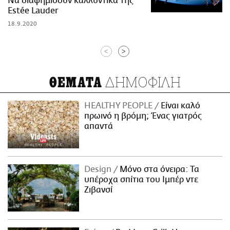
Να διαφημίσουν καλλυντικά της
Estée Lauder
18.9.2020
<
>
ΔΗΜΟΦΙΛΗ
ΘΕΜΑΤΑ
HEALTHY PEOPLE
Είναι καλό
πρωινό η βρόμη; Ένας γιατρός
απαντά
Design
Μόνο στα όνειρα: Τα
υπέροχα σπίτια του Ιμπέρ ντε
Ζιβανσί