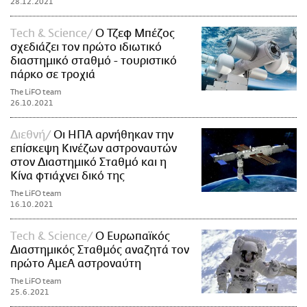
28.12.2021
Τech & Science
Ο Τζεφ Μπέζος
σχεδιάζει τον πρώτο ιδιωτικό
διαστημικό σταθμό - τουριστικό
πάρκο σε τροχιά
The LiFO team
26.10.2021
Διεθνή
Οι ΗΠΑ αρνήθηκαν την
επίσκεψη Κινέζων αστροναυτών
στον Διαστημικό Σταθμό και η
Κίνα φτιάχνει δικό της
The LiFO team
16.10.2021
Τech & Science
Ο Ευρωπαϊκός
Διαστημικός Σταθμός αναζητά τον
πρώτο ΑμεΑ αστροναύτη
The LiFO team
25.6.2021