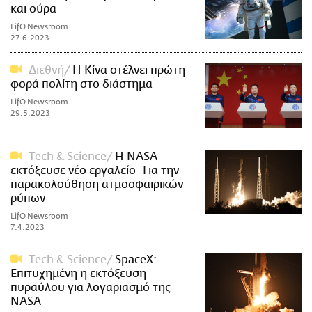
και ούρα
LifO Newsroom
27.6.2023
Διεθνή
Η Κίνα στέλνει πρώτη
φορά πολίτη στο διάστημα
LifO Newsroom
29.5.2023
Τech & Science
Η NASA
εκτόξευσε νέο εργαλείο- Για την
παρακολούθηση ατμοσφαιρικών
ρύπων
LifO Newsroom
7.4.2023
Τech & Science
SpaceX:
Επιτυχημένη η εκτόξευση
πυραύλου για λογαριασμό της
NASA