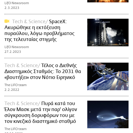
LifO Newsroom
2.3.2023
Τech & Science
SpaceX:
Ακυρώθηκε η εκτόξευση
πυραύλου, λόγω προβλήματος
της τελευταίας στιγμής
LifO Newsroom
27.2.2023
Τech & Science
Τέλος ο Διεθνής
Διαστημικός Σταθμός: Το 2031 θα
«βουτήξει» στον Νότιο Ειρηνικό
The LiFO team
2.2.2022
Τech & Science
Πυρά κατά του
Έλον Μασκ μετά την παρ' ολίγον
σύγκρουση δορυφόρων του με
τον κινεζικό διαστημικό σταθμό
The LiFO team