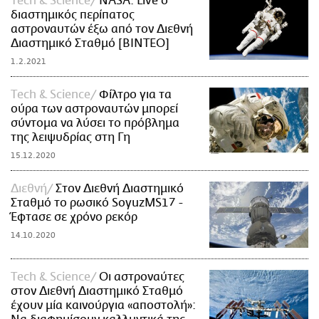
Τech & Science
NASA: Live ο
διαστημικός περίπατος
αστροναυτών έξω από τον Διεθνή
Διαστημικό Σταθμό [ΒΙΝΤΕΟ]
1.2.2021
Τech & Science
Φίλτρο για τα
ούρα των αστροναυτών μπορεί
σύντομα να λύσει το πρόβλημα
της λειψυδρίας στη Γη
15.12.2020
Διεθνή
Στον Διεθνή Διαστημικό
Σταθμό το ρωσικό SoyuzMS17 -
Έφτασε σε χρόνο ρεκόρ
14.10.2020
Τech & Science
Οι αστροναύτες
στον Διεθνή Διαστημικό Σταθμό
έχουν μία καινούργια «αποστολή»: