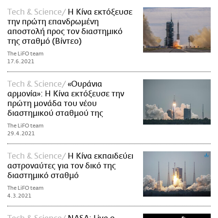
Τech & Science
Η Κίνα εκτόξευσε
την πρώτη επανδρωμένη
αποστολή προς τον διαστημικό
της σταθμό (Βίντεο)
The LiFO team
17.6.2021
Τech & Science
«Ουράνια
αρμονία»: Η Κίνα εκτόξευσε την
πρώτη μονάδα του νέου
διαστημικού σταθμού της
The LiFO team
29.4.2021
Τech & Science
Η Κίνα εκπαιδεύει
αστροναύτες για τον δικό της
διαστημικό σταθμό
The LiFO team
4.3.2021