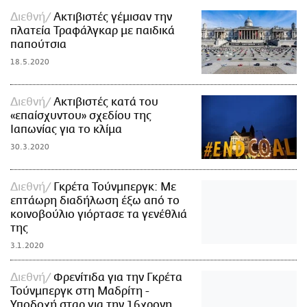
Διεθνή
Ακτιβιστές γέμισαν την
πλατεία Τραφάλγκαρ με παιδικά
παπούτσια
18.5.2020
Διεθνή
Ακτιβιστές κατά του
«επαίσχυντου» σχεδίου της
Ιαπωνίας για το κλίμα
30.3.2020
Διεθνή
Γκρέτα Τούνμπεργκ: Με
επτάωρη διαδήλωση έξω από το
κοινοβούλιο γιόρτασε τα γενέθλιά
της
3.1.2020
Διεθνή
Φρενίτιδα για την Γκρέτα
Τούνμπεργκ στη Μαδρίτη -
Υποδοχή σταρ για την 16χρονη