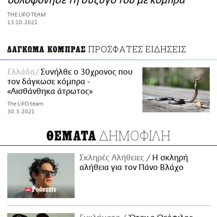
δολοφόνησε τη σύζυγό του με κόμπρα
ΑΜΠΑ
THE LIFO TEAM
PRINT
13.10.2021
ΠΡΟΣΦΑΤΕΣ ΕΙΔΗΣΕΙΣ
ΔΑΓΚΩΜΑ ΚΟΜΠΡΑΣ
Ελλάδα
Συνήλθε ο 30χρονος που
τον δάγκωσε κόμπρα -
«Αισθάνθηκα άτρωτος»
The LiFO team
30.3.2021
ΔΗΜΟΦΙΛΗ
ΘΕΜΑΤΑ
Σκληρές Αλήθειες
H σκληρή
αλήθεια για τον Πάνο Βλάχο