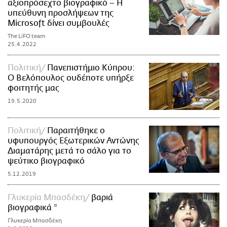
αξιοπρόσεχτο βιογραφικό – Η
υπεύθυνη προσλήψεων της
Microsoft δίνει συμβουλές
The LiFO team
25.4.2022
Πολιτική
Πανεπιστήμιο Κύπρου:
Ο Βελόπουλος ουδέποτε υπήρξε
φοιτητής μας
19.5.2020
Πολιτική
Παραιτήθηκε ο
υφυπουργός Εξωτερικών Αντώνης
Διαματάρης μετά το σάλο για το
ψεύτικο βιογραφικό
5.12.2019
Γλυκερία Μπασδέκη
βαριά
βιογραφικά *
Γλυκερία Μπασδέκη