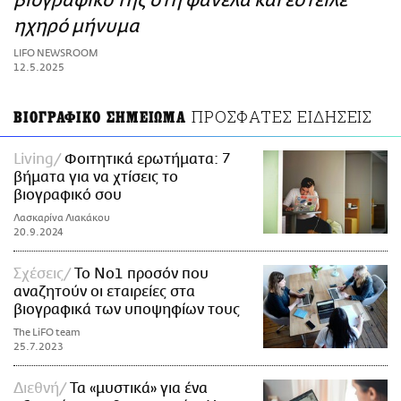
βιογραφικό της στη φανέλα και έστειλε
ΑΜΠΑ
ηχηρό μήνυμα
PRINT
LIFO NEWSROOM
12.5.2025
ΠΡΟΣΦΑΤΕΣ ΕΙΔΗΣΕΙΣ
ΒΙΟΓΡΑΦΙΚΟ ΣΗΜΕΙΩΜΑ
Living
Φοιτητικά ερωτήματα: 7
βήματα για να χτίσεις το
βιογραφικό σου
Λασκαρίνα Λιακάκου
20.9.2024
Σχέσεις
To No1 προσόν που
αναζητούν οι εταιρείες στα
βιογραφικά των υποψηφίων τους
The LiFO team
25.7.2023
Διεθνή
Τα «μυστικά» για ένα