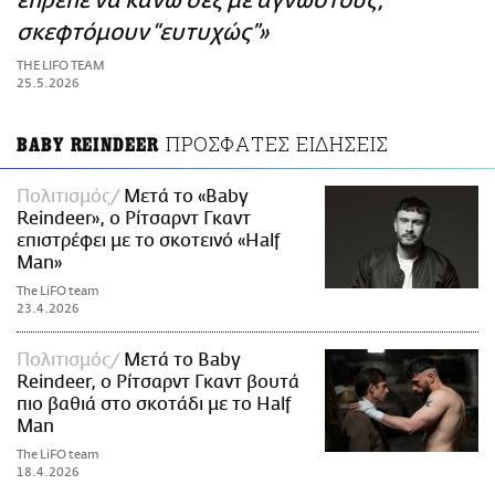
έπρεπε να κάνω σεξ με αγνώστους,
ΑΜΠΑ
σκεφτόμουν “ευτυχώς”»
PRINT
THE LIFO TEAM
25.5.2026
ΠΡΟΣΦΑΤΕΣ ΕΙΔΗΣΕΙΣ
BABY REINDEER
Πολιτισμός
Μετά το «Baby
Reindeer», ο Ρίτσαρντ Γκαντ
επιστρέφει με το σκοτεινό «Half
Man»
The LiFO team
23.4.2026
Πολιτισμός
Μετά το Baby
Reindeer, ο Ρίτσαρντ Γκαντ βουτά
πιο βαθιά στο σκοτάδι με το Half
Man
The LiFO team
18.4.2026