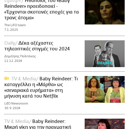
Lgbtqi+
Ηθοποιός του «Baby
Reindeer» προειδοποιεί -
«Έρχονται σκοτεινές εποχές για τα
τρανς άτομα»
The LiFO team
7.1.2025
Daily
Δέκα αξέχαστες
τηλεοπτικές στιγμές του 2024
Δημήτρης Πολιτάκης
12.12.2024
TV & Media
Baby Reindeer: Τι
καταγγέλλει η «Μάρθα» ως
«σεναριακά ευρήματα» στη
μήνυση κατά του Netflix
LifO Newsroom
30.9.2024
TV & Media
Baby Reindeer:
Μικρή νίκη για την πραγματική