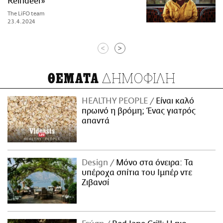
Reindeer»
The LiFO team
23.4.2024
<
>
ΔΗΜΟΦΙΛΗ
ΘΕΜΑΤΑ
HEALTHY PEOPLE
Είναι καλό
πρωινό η βρόμη; Ένας γιατρός
απαντά
Design
Μόνο στα όνειρα: Τα
υπέροχα σπίτια του Ιμπέρ ντε
Ζιβανσί