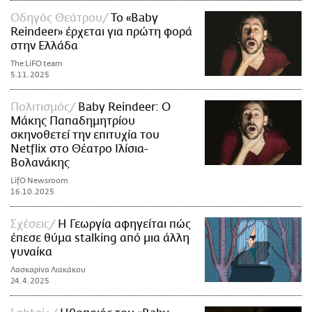
Οδηγός Θεάτρου
Το «Baby
Reindeer» έρχεται για πρώτη φορά
στην Ελλάδα
The LiFO team
5.11.2025
Πολιτισμός
Baby Reindeer: Ο
Μάκης Παπαδημητρίου
σκηνοθετεί την επιτυχία του
Netflix στο Θέατρο Ιλίσια-
Βολανάκης
LifO Newsroom
16.10.2025
Σχέσεις
Η Γεωργία αφηγείται πώς
έπεσε θύμα stalking από μια άλλη
γυναίκα
Λασκαρίνα Λιακάκου
24.4.2025