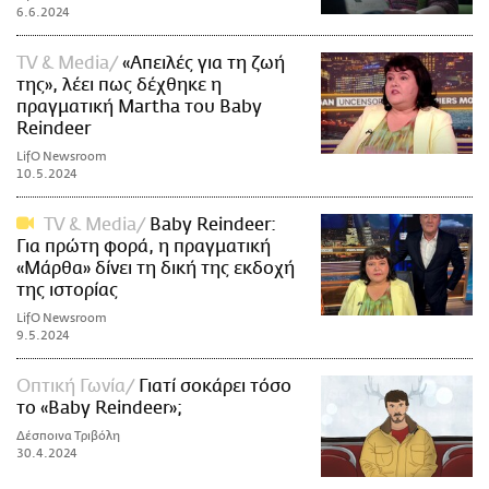
6.6.2024
TV & Media
«Απειλές για τη ζωή
της», λέει πως δέχθηκε η
πραγματική Martha του Baby
Reindeer
LifO Newsroom
10.5.2024
TV & Media
Baby Reindeer:
Για πρώτη φορά, η πραγματική
«Μάρθα» δίνει τη δική της εκδοχή
της ιστορίας
LifO Newsroom
9.5.2024
Οπτική Γωνία
Γιατί σοκάρει τόσο
το «Baby Reindeer»;
Δέσποινα Τριβόλη
30.4.2024