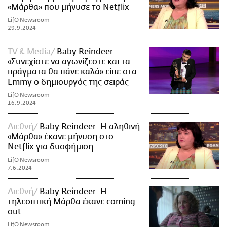
«Μάρθα» που μήνυσε το Netflix
LifO Newsroom
29.9.2024
TV & Media
Baby Reindeer:
«Συνεχίστε να αγωνίζεστε και τα
πράγματα θα πάνε καλά» είπε στα
Emmy ο δημιουργός της σειράς
LifO Newsroom
16.9.2024
Διεθνή
Baby Reindeer: Η αληθινή
«Μάρθα» έκανε μήνυση στο
Netflix για δυσφήμιση
LifO Newsroom
7.6.2024
Διεθνή
Baby Reindeer: Η
τηλεοπτική Μάρθα έκανε coming
out
LifO Newsroom