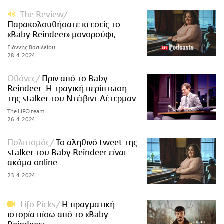
The Review
Παρακολουθήσατε κι εσείς το
«Baby Reindeer» μονορούφι;
Γιάννης Βασιλείου
28.4.2024
Οθόνες
Πριν από το Baby
Reindeer: Η τραγική περίπτωση
της stalker του Ντέιβιντ Λέτερμαν
The LiFO team
26.4.2024
Πολιτισμός
Το αληθινό tweet της
stalker του Baby Reindeer είναι
ακόμα online
23.4.2024
Lifo Picks
Η πραγματική
ιστορία πίσω από το «Baby