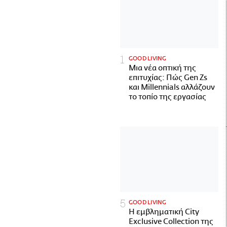
GOOD LIVING
Μια νέα οπτική της
επιτυχίας: Πώς Gen Zs
και Millennials αλλάζουν
το τοπίο της εργασίας
GOOD LIVING
Η εμβληματική City
Exclusive Collection της