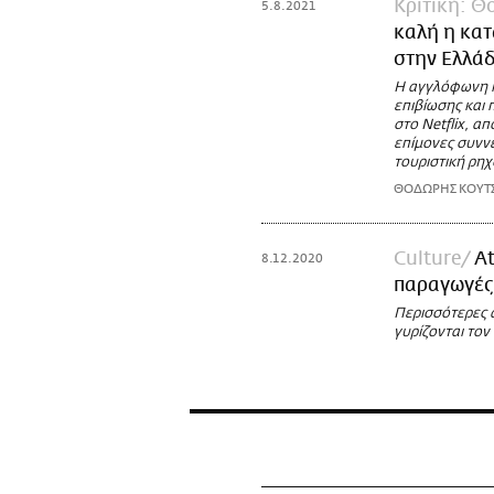
Κριτική: 
5.8.2021
καλή η κατ
στην Ελλάδ
Η αγγλόφωνη κ
επιβίωσης και 
στο Netflix, α
επίμονες συνν
τουριστική ρηχ
ΘΟΔΩΡΗΣ ΚΟΥΤ
Culture
At
8.12.2020
παραγωγές
Περισσότερες α
γυρίζονται τον