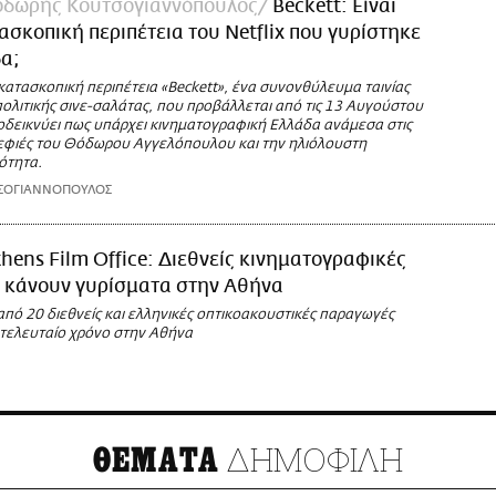
Θοδωρής Κουτσογιαννόπουλος
Beckett: Είναι
ασκοπική περιπέτεια του Netflix που γυρίστηκε
α;
ατασκοπική περιπέτεια «Beckett», ένα συνονθύλευμα ταινίας
πολιτικής σινε-σαλάτας, που προβάλλεται από τις 13 Αυγούστου
ποδεικνύει πως υπάρχει κινηματογραφική Ελλάδα ανάμεσα στις
εφιές του Θόδωρου Αγγελόπουλου και την ηλιόλουστη
ότητα.
ΣΟΓΙΑΝΝΟΠΟΥΛΟΣ
hens Film Office: Διεθνείς κινηματογραφικές
 κάνουν γυρίσματα στην Αθήνα
πό 20 διεθνείς και ελληνικές οπτικοακουστικές παραγωγές
 τελευταίο χρόνο στην Αθήνα
ΔΗΜΟΦΙΛΗ
ΘΕΜΑΤΑ