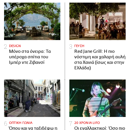
DESIGN
ΓΕΥΣΗ
Μόνο στα όνειρα: Τα
Red Jane Grill: Η πιο
υπέροχα σπίτια του
νόστιμη και χαλαρή αυλή
Ιμπέρ ντε Ζιβανσί
στα Χανιά (ίσως και στην
Ελλάδα)
ΟΠΤΙΚΗ ΓΩΝΙΑ
20 ΧΡΟΝΙΑ LIFO
Όπου και να ταξιδέψω η
Οι εναλλακτικοί: Όσο πιο