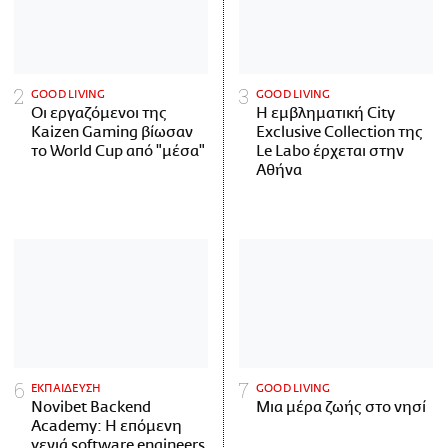
GOOD LIVING
GOOD LIVING
Οι εργαζόμενοι της
Η εμβληματική City
Kaizen Gaming βίωσαν
Exclusive Collection της
το World Cup από "μέσα"
Le Labo έρχεται στην
Αθήνα
ΕΚΠΑΙΔΕΥΣΗ
GOOD LIVING
Novibet Backend
Μια μέρα ζωής στο νησί
Academy: Η επόμενη
γενιά software engineers