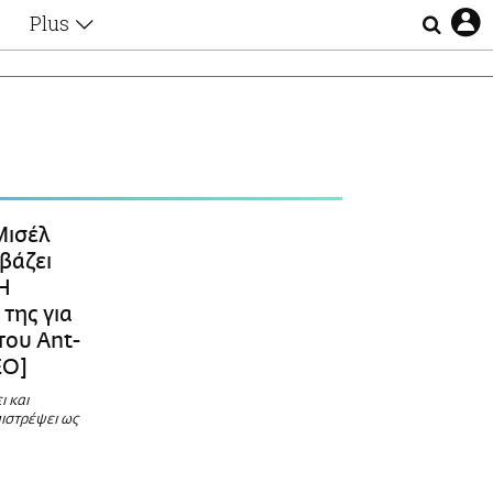
Plus
Θέματα
Συνεντεύξεις
Videos
τα
Αφιερώματα
Ζώδια
Εξομολογήσεις
Blogs
η
Μισέλ
Οι Αθηναίοι
βάζει
Απώλειες
 H
Lgbtqi+
της για
Επιλογές
του Ant-
ΕΟ]
ι και
πιστρέψει ως