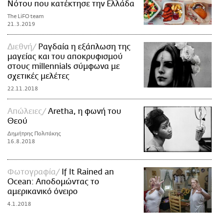
Νότου που κατέκτησε την Ελλάδα
The LiFO team
21.3.2019
Διεθνή
Ραγδαία η εξάπλωση της
μαγείας και του αποκρυφισμού
στους millennials σύμφωνα με
σχετικές μελέτες
22.11.2018
Απώλειες
Aretha, η φωνή του
Θεού
Δημήτρης Πολιτάκης
16.8.2018
Φωτογραφία
If It Rained an
Ocean: Αποδομώντας το
αμερικανικό όνειρο
4.1.2018