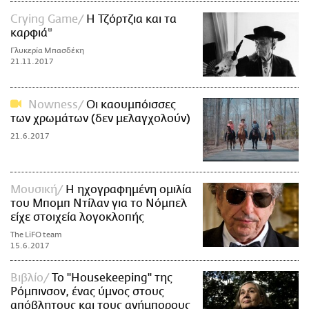
Crying Game
Η Τζόρτζια και τα
καρφιά*
Γλυκερία Μπασδέκη
21.11.2017
Nowness
Οι καουμπόισσες
των χρωμάτων (δεν μελαγχολούν)
21.6.2017
Μουσική
Η ηχογραφημένη ομιλία
του Μπομπ Ντίλαν για το Νόμπελ
είχε στοιχεία λογοκλοπής
The LiFO team
15.6.2017
Βιβλίο
Το "Housekeeping" της
Ρόμπινσον, ένας ύμνος στους
απόβλητους και τους ανήμπορους