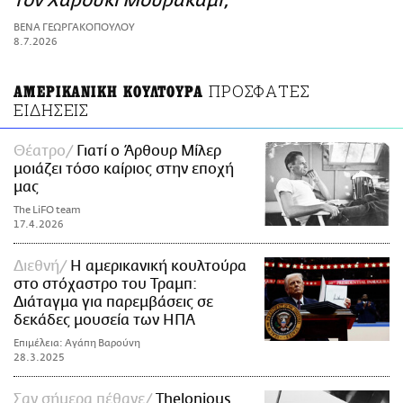
τον Χαρούκι Μουρακάμι;
ΑΜΠΑ
ΒΕΝΑ ΓΕΩΡΓΑΚΟΠΟΥΛΟΥ
PRINT
8.7.2026
ΠΡΟΣΦΑΤΕΣ
ΑΜΕΡΙΚΑΝΙΚΗ ΚΟΥΛΤΟΥΡΑ
ΕΙΔΗΣΕΙΣ
Θέατρο
Γιατί ο Άρθουρ Μίλερ
μοιάζει τόσο καίριος στην εποχή
μας
The LiFO team
17.4.2026
Διεθνή
Η αμερικανική κουλτούρα
στο στόχαστρο του Τραμπ:
Διάταγμα για παρεμβάσεις σε
δεκάδες μουσεία των ΗΠΑ
Επιμέλεια: Αγάπη Βαρούνη
28.3.2025
Σαν σήμερα πέθανε
Thelonious