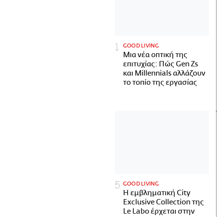
GOOD LIVING
Μια νέα οπτική της
επιτυχίας: Πώς Gen Zs
και Millennials αλλάζουν
το τοπίο της εργασίας
GOOD LIVING
Η εμβληματική City
Exclusive Collection της
Le Labo έρχεται στην