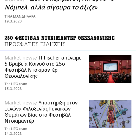
ΑΜΠΑ
Νόμπελ, αλλά σίγουρα το άξιζε»
PRINT
ΤΙΝΑ ΜΑΝΔΗΛΑΡΑ
19.3.2023
25Ο ΦΕΣΤΙΒΑΛ ΝΤΟΚΙΜΑΝΤΕΡ ΘΕΣΣΑΛΟΝΙΚΗΣ
ΠΡΟΣΦΑΤΕΣ ΕΙΔΗΣΕΙΣ
Market news
Η Fischer απένειμε
5 Βραβεία Κοινού στο 25ο
Φεστιβάλ Ντοκιμαντέρ
Θεσσαλονίκης
The LiFO team
15.3.2023
Market news
Υποστήριξη στον
Ξενώνα Φιλοξενίας Γυναικών
Θυμάτων Βίας στο Φεστιβάλ
Ντοκιμαντέρ
The LiFO team
14.3.2023