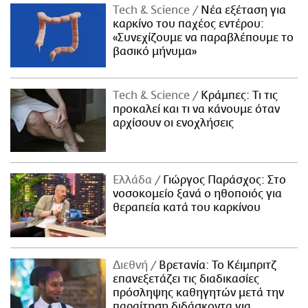
Τech & Science
Νέα εξέταση για
καρκίνο του παχέος εντέρου:
«Συνεχίζουμε να παραβλέπουμε το
βασικό μήνυμα»
Τech & Science
Κράμπες: Τι τις
προκαλεί και τι να κάνουμε όταν
αρχίσουν οι ενοχλήσεις
Ελλάδα
Γιώργος Παράσχος: Στο
νοσοκομείο ξανά ο ηθοποιός για
θεραπεία κατά του καρκίνου
Διεθνή
Βρετανία: Το Κέιμπριτζ
επανεξετάζει τις διαδικασίες
πρόσληψης καθηγητών μετά την
παραίτηση διδάσκοντα για