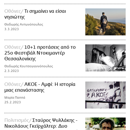
Οθόνες
Τι σημαίνει να είσαι
νησιώτης
Θοδωρής Αντωνόπουλος
3.3.2023
Οθόνες
10+1 προτάσεις από το
25ο Φεστιβάλ Ντοκιμαντέρ
Θεσσαλονίκης
Θοδωρής Κουτσογιαννόπουλος
2.3.2023
Οθόνες
AKOE - Αμφί: Η ιστορία
μιας επανάστασης
Μαρία Παππά
25.2.2023
Πολιτισμός
Σταύρος Ψυλλάκης -
Νικολάους Γκεϊρχάλτερ: Δυο