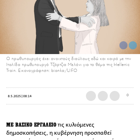
Ο πρωθυπουργός έχει ανοιχτούς διαύλους εδώ και καιρό με την
Ιταλίδα πρωθυπουργό Τζόρτζια Μελόνι για το θέμα της Hellenic
Train. Εικονογράφηση: bianka/LIFO
0
8.5.2025 | 08:14
ΜΕ ΒΑΣΙΚΟ ΕΡΓΑΛΕΙΟ
τις κυλιόμενες
δημοσκοπήσεις, η κυβέρνηση προσπαθεί