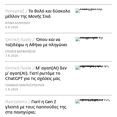
Ρεπορτάζ /
Το θολό και δύσκολο
μέλλον της Μονής Σινά
ΝΤΙΝΑ ΚΑΡΑΤΖΙΟΥ
4.8.2026
Οπτική Γωνία /
Όπου και να
ταξιδέψω η Αθήνα με πληγώνει
ΣΤΕΛΙΟΣ ΒΑΡΒΑΡΕΣΟΣ
3.8.2026
Οπτική Γωνία /
Μ’ αγαπ(AI) δεν
μ' αγαπ(ΑΙ); Γιατί ρωτάμε το
ChatGPT για τις σχέσεις μας
ΓΙΑΝΝΗΣ ΠΑΝΤΑΖΟΠΟΥΛΟΣ
2.8.2026
Ιλεκτρίσιτυ /
Γιατί η Gen Z
γλεντά με τους παππούδες της
στα πανηγύρια;