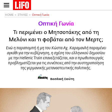
Παράκαμψη
προς
το
HOME
ΣΤΗΛΕΣ
Οπτική Γωνία
κυρίως
Οπτική Γωνία
περιεχόμενο
Τι περιμένει ο Μητσοτάκης από τη
Μελόνι και τι φοβάται από τον Μερτς;
Ενώ η παραπομπή ή μη του Κώστα Αχ. Καραμανλή παραμένει
αγκάθι για την κυβέρνηση, η σχέση του ελληνικού δημοσίου
με την Hellenic Train επανεξετάζεται, και ο πρωθυπουργός
προβληματίζεται για τις συνέπειες από την αυστηροποίηση
της γερμανικής μεταναστευτικής πολιτικής.
Βασιλική Σιούτη